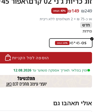
זוג כריות ג'ני 02 קרם\אפור 45*45 JENNY
₪149
₪249
40% הנחה
או כ-75 ₪ × 2 תשלומים ללא ריבית
חדש
מידות
45*45
-
OS
40% הנחה
הוספה לסל הקניות
זמין במלאי. תאריך אספקה משוער עד
12.08.2026
אולי תאהבו גם