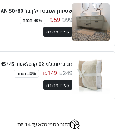
שטיחון אמבט דילן בז' 80*50 DYLAN
₪59
₪99
40% הנחה
קנייה מהירה
זוג כריות ג'ני 02 קרם\אפור 45*45 JENNY
₪149
₪249
40% הנחה
קנייה מהירה
החזר כספי מלא עד 14 יום