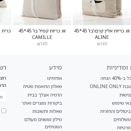
זוג כריות אלין קרם\בז' 45*45
זוג כריות קמיל בז' 45*45
CAMILLE
ALINE
₪149
₪149
ומדיניות
מידע
רש
רוצ
40% הנחה
אודותינו
הרש
ONLINE O
שאלון התאמת שטיח
גישות
הדמיה אצלך בבית
אי שימוש
ביקורות מוצרים ואתר
ביטולים והחזרות
שאלות ותשובות
 משלוחים
מילון מושגים מעולם
השטיחים
פרטיות