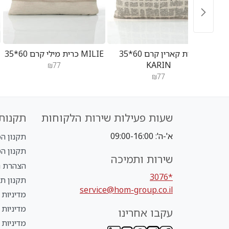
זוג כריות מיקה קרם 50*50
כרית קארין קרם 60*35
כרית מילי קרם 60*35 MILIE
KARIN
₪77
₪77
שעות פעילות שירות הלקוחות
תקנות 
א'-ה': 09:00-16:00
תקנון הכל ב-
תקנון הטבת NLY
שירות ותמיכה
הצהרת נ
*3076
תקנון תנ
service@hom-group.co.il
מדיניות 
מדיניות
עקבו אחרינו
מדיניות 