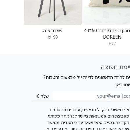
כרית דורין שמנת/שחור 60*40
שולחן גינה
DOREEN
₪199
₪77
ימת תפוצה
ים להיות הראשונים לדעת על מבצעים והטבות?
מו כאן
שלח
אני מאשר/ת לקבל מבצעים, עדכונים ופרסומים
מקבוצת הום קמעונאות בקשר לכל אחד ממותגי
הקבוצה במייל, סמס ושאר ערוצי המדיה. ומאשר
שקראתי את הצהרת הפרטיות, דיוור ומידע פרסומי