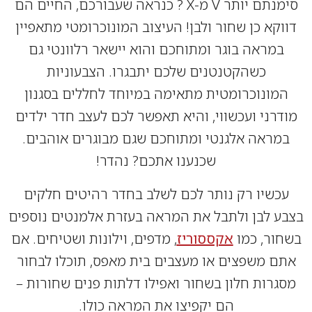
סימנתם יותר V מ-X ? כנראה שעבורכם, החיים הם
קא כן שחור ולבן! העיצוב המונוכרומטי מתאפיין
מראה בוגר ומתוחכם והוא יישאר רלוונטי גם
כשהקטנטנים שלכם יתבגרו. הצבעוניות
ונוכרומטית מתאימה במיוחד לחללים בסגנון
רני ועכשווי, והיא תאפשר לכם לעצב חדר ילדים
ראה אלגנטי ומתוחכם שגם מבוגרים אוהבים.
שכנענו אתכם? נהדר!
שיו רק נותר לכם לשלב בחדר רהיטים חלקים
 לבן ולתבל את המראה בעזרת אלמנטים נוספים
ור, כמו
אקססוריז
, מדפים, וילונות ושטיחים. אם
 משפצים או מעצבים בית מאפס, תוכלו לבחור
רות חלון בשחור ואפילו דלתות פנים שחורות –
הם יקפיצו את המראה כולו.