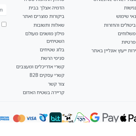
גישות
הדמיה אצלך בבית
אי שימוש
ביקורות מוצרים ואתר
ביטולים והחזרות
שאלות ותשובות
 משלוחים
מילון מושגים מעולם
השטיחים
פרטיות
בלוג שטיחים
רות ייעוץ אונליין באתר
סניפי הרשת
קשרי אדריכלים ומעצבים
קשרי עסקים B2B
צור קשר
קריירה בשטיח האדום
© 2026 השטיח האדום – כל הזכויות שמורות להום קמעונאות בע"מ