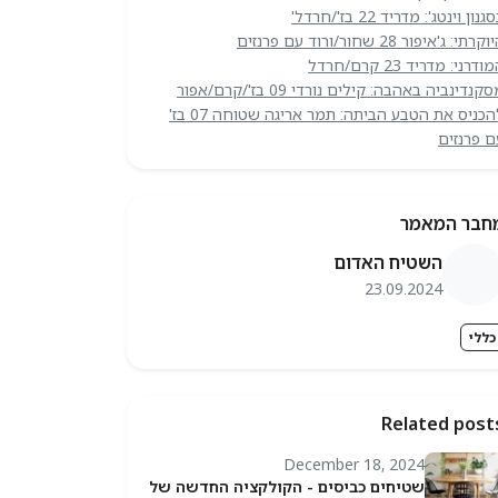
גנון וינטג': מדריד 22 בז'/חרדל'
קרתי: ג'איפור 28 שחור/ורוד עם פרנזים
ודרני: מדריד 23 קרם/חרדל
קנדינביה באהבה: קילים נורדי 09 בז'/קרם/אפור
להכניס את הטבע הביתה: תמר אריגה שטוחה 07 בז'
ם פרנזים
חבר המאמר
השטיח האדום
23.09.2024
כללי
Related post
December 18, 2024
שטיחים כביסים - הקולקציה החדשה של