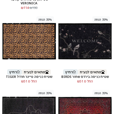
VERONICA
₪114
₪190
35% הנחה
35% הנחה
מתאים לבע״ח
רחיץ
מתאים לבע״ח
רחיץ
שטיח כניסה בירדס שחור BIRDS
שטיח כניסה טייגר חרדל TIGER
החל מ ₪51
החל מ ₪51
35% הנחה
35% הנחה