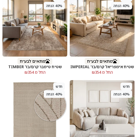
40% הנחה
40% הנחה
מתאים לבע״ח
מתאים לבע״ח
שטיח אימפריאל קרם/בז' IMPERIAL
שטיח טימבר קרם/בז' TIMBER
החל מ ₪354
החל מ ₪354
חדש
חדש
40% הנחה
40% הנחה