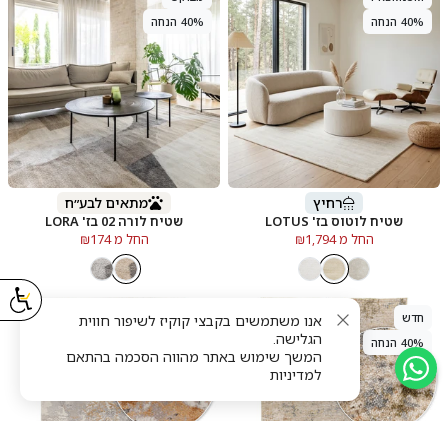
40% הנחה
40% הנחה
רחיץ
מתאים לבע״ח
שטיח לוטוס בז' LOTUS
שטיח לורה 02 בז' LORA
החל מ ₪1,794
החל מ ₪174
חדש
חדש
אנו משתמשים בקבצי קוקיז לשיפור חווית
הגלישה.
40% הנחה
40% הנחה
המשך שימוש באתר מהווה הסכמה בהתאם
למדיניות