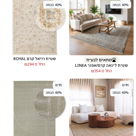
40% הנחה
40% הנחה
שטיח רויאל קרם ROYAL
מתאים לבע״ח
החל מ ₪294
שטיח לינאה קרם/אפור LINEA
החל מ ₪354
חדש
חדש
40% הנחה
40% הנחה