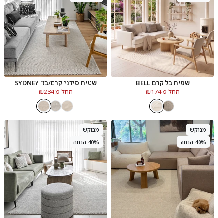
שטיח בל קרם BELL
שטיח סידני קרם/בז' SYDNEY
החל מ ₪174
החל מ ₪234
מבוקש
מבוקש
40% הנחה
40% הנחה