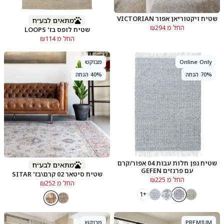
שטיח ויקטוריאן אפור VICTORIAN
מתאים לבע״ח
החל מ ₪294
שטיח לופס בז' LOOPS
החל מ ₪114
Online Only
מבוקש
70% הנחה
40% הנחה
שטיח גפן חלות עבות 04 אפור/קרם
מתאים לבע״ח
עם פרנזים GEFEN
שטיח סיטאר 02 קרם\בז' SITAR
החל מ ₪225
החל מ ₪252
+1
PREMIUM
מבוקש