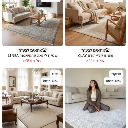
מתאים לבע״ח
מתאים לבע״ח
שטיח קליי קרם CLAY
שטיח לינאה קרם/אפור LINEA
החל מ ₪114
החל מ ₪354
מבוקש
חדש
40% הנחה
40% הנחה