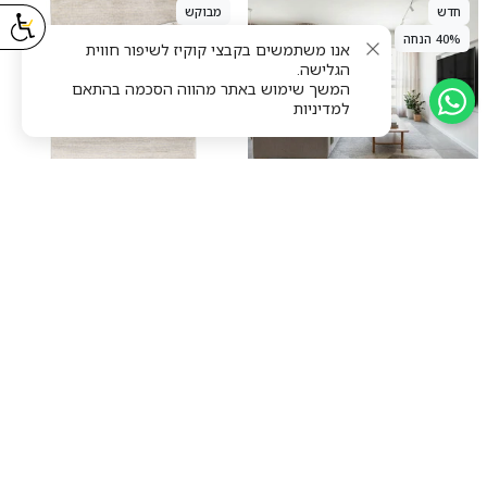
חדש
מבוקש
40% הנחה
40% הנחה
אנו משתמשים בקבצי קוקיז לשיפור חווית
הגלישה.
המשך שימוש באתר מהווה הסכמה בהתאם
למדיניות
שטיח שיק קרם/בז' CHIC
שטיח גארדה 01 אפור GARDA
החל מ ₪174
החל מ ₪234
חדש
חדש
40% הנחה
40% הנחה