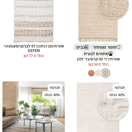
שטיח גפן כותנה 07 לבן/קרם/צבעוני
חומר ממוחזר
כביס
GEFEN
מתאים לבע״ח
החל מ ₪177
שטיח ג'וי 02 קרם/בז' JOY
החל מ ₪234
מבוקש
מבוקש
40% הנחה
40% הנחה