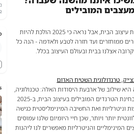
משיכו איתנו מהשנה שעברה?
ה
עצבים המובילים
מ
שנת 2024 הייתה מעניינת במיוחד בגזרת עיצוב הבית, אבל נראה כי 2025 הולכת להיות
מ
רים ממוחזרים ועד חזרה לטבע ולאדמה - הנה כל
רובה אצלנו בבית ובעולם העיצוב בכלל.
צ׳יק, טרנדולוגית השטיח האדום
s
 היא שילוב של ארבעת היסודות האלה:
טכנולוגיה,
עיצוב מודע, חומרים, מחזור + קיימות. מבחינת הטרנדים המובילים בעיצוב הבית, ב-2025
ות וניטרליות ואת החשיבה המינימליסטית כגישה
ונטית יותר ויותר, שכן חיי היומיום
שלנו עמוסים
ם המינימליים והניטרליות מאפשרים לנו ליהנות