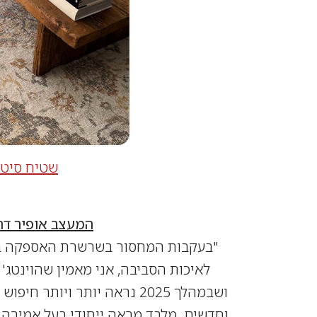
שטיח סיטאר 01 קרם 
המעצב אופיר דה
"בעקבות המחסור בשרשרת האספקה בע
לאיכות הסביבה, אני מאמין שהוינטג'
ושבמהלך 2025 נראה יותר ויותר חיפוש אחרי פרטי וינטג' למיניהם לצד פריטים
וחדשים. מלבד מראה ייחודי בעל אמירה א