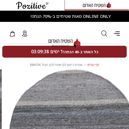
ONLINE ONLY מאות שטיחים ב-70% הנחה!
דף הבית
שטיח רימון 03 אפור/לבן עגול RIMON