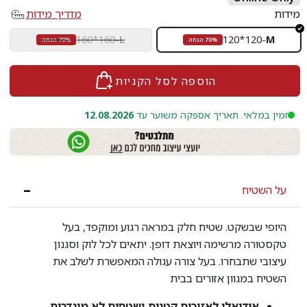
מידות
מדריך מידות
160*160
-
L
120*120
-
M
70% הנחה
70% הנחה
הוספה לסל הקניות
זמין במלאי. תאריך אספקה משוער עד
12.08.2026
על השטיח
היופי שבשקט. שטיח חלק במראה רגוע ומוקפד, בעל
טקסטורה מרשימה ויוצאת דופן. יתאים לכל לוק וסגנון
עיצובי שתבחרו. בעל צורה עגולה המאפשרת לשלב את
השטיח במגוון אזורים בבית
אידיאלי לאזורים קטנים ושטחים לא מוגדרים