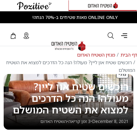
ONLINE ONLY מאות שטיחים ב-70% הנחה!
ת
מגזין השטיח האדום
ים שטיח און ליין? מעולה! הנה כל הדרכים למצוא את השטיח
ם
לי
כשים שטיח און ליין?
ולה! הנה כל הדרכים
מצוא את השטיח המושלם
December 8, 2
•
3 זמן קריאה
•
השטיח האדום