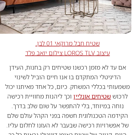
שטיח חבל מרוקאי 01 לבן.
עיצוב LOROS TLV צילום יואב פלד
 עד לא מזמן רכשנו שטיחים רק בחנות, העידן
הדיגיטלי המתקדם בו אנו חיים הוביל לשינוי
עותי בכללי המשחק. כיום, כל אחד מאיתנו יכול
כוש
שטיחים אונליין
וכך ליהנות מחוויית רכישה
וחה במיוחד, בלי להתפשר על שום שלב בדרך.
דמה הטכנולוגית חשפה בפני הקהל עולם שלם
אפשרויות רכישה שבעבר לא העזנו לחלום עליו.
ום, קנייה של שטיח באופן דיגיטלי נראית כל כך