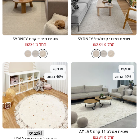
שטיח סידני קרם/בז' SYDNEY
שטיח סידני קרם SYDNEY
החל מ ₪234
החל מ ₪234
מבוקש
מבוקש
40% הנחה
40% הנחה
שטיח אטלס 11 קרם ATLAS
כביס
החל מ ₪234
שטיח ג'וי קרם עגול JOY