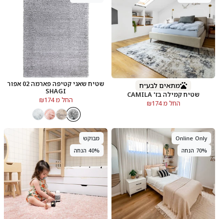
שטיח שאגי קטיפה פארמה 02 אפור
מתאים לבע״ח
SHAGI
שטיח קמילה בז' CAMILA
החל מ ₪174
החל מ ₪174
Online Only
מבוקש
70% הנחה
40% הנחה