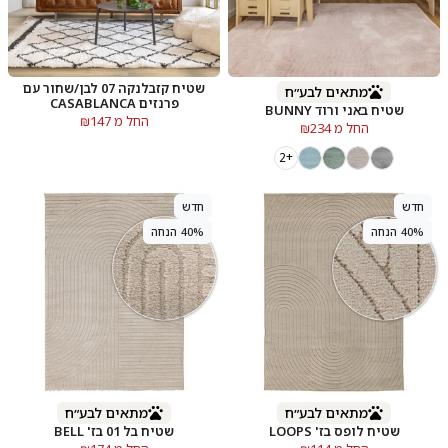
שטיח קזבלנקה 07 לבן/שחור עם
מתאים לבע״ח
פרנזים CASABLANCA
שטיח באני ורוד BUNNY
החל מ ₪147
החל מ ₪234
+2
חדש
חדש
40% הנחה
40% הנחה
מתאים לבע״ח
מתאים לבע״ח
שטיח לופס בז' LOOPS
שטיח בל 01 בז' BELL