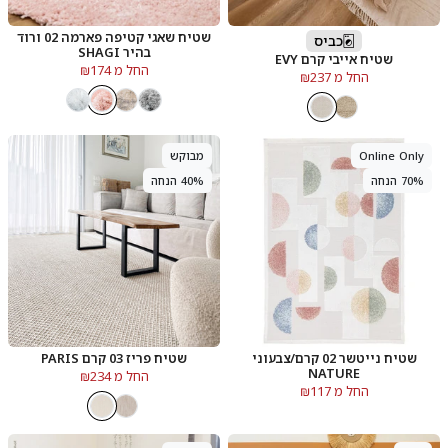
שטיח שאגי קטיפה פארמה 02 ורוד
כביס
בהיר SHAGI
שטיח אייבי קרם EVY
החל מ ₪174
החל מ ₪237
Online Only
מבוקש
70% הנחה
40% הנחה
שטיח נייטשר 02 קרם/צבעוני
שטיח פריז 03 קרם PARIS
NATURE
החל מ ₪234
החל מ ₪117