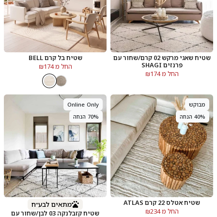
שטיח שאגי מרקש 02 קרם/שחור עם
שטיח בל קרם BELL
פרנזים SHAGI
החל מ ₪174
החל מ ₪174
מבוקש
Online Only
40% הנחה
70% הנחה
שטיח אטלס 22 קרם ATLAS
מתאים לבע״ח
החל מ ₪234
שטיח קזבלנקה 03 לבן/שחור עם