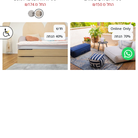
החל מ ₪150
החל מ ₪174
Online Only
חדש
70% הנחה
40% הנחה
שטיח נייטשר 07 אפור/ירוק/כחול
מתאים לבע״ח
NATURE
שטיח באני אפור BUNNY
החל מ ₪117
החל מ ₪234
+2
חדש
החל מ-20% הנחה
40% הנחה