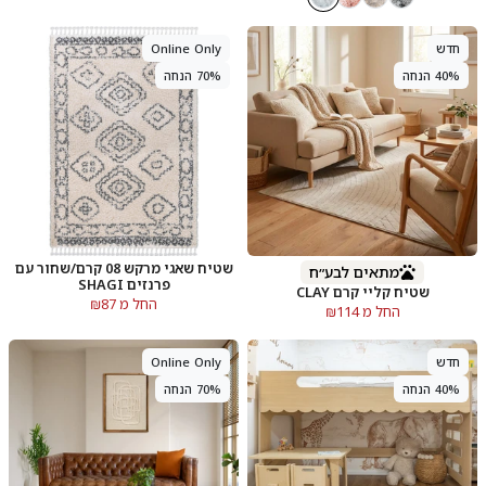
חדש
Online Only
40% הנחה
70% הנחה
שטיח שאגי מרקש 08 קרם/שחור עם
מתאים לבע״ח
פרנזים SHAGI
שטיח קליי קרם CLAY
החל מ ₪87
החל מ ₪114
חדש
Online Only
40% הנחה
70% הנחה