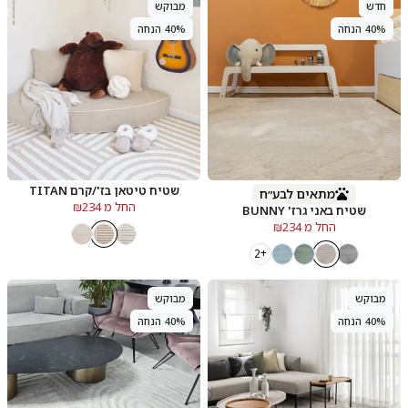
חדש
מבוקש
40% הנחה
40% הנחה
שטיח טיטאן בז'/קרם TITAN
מתאים לבע״ח
החל מ ₪234
שטיח באני גרז' BUNNY
החל מ ₪234
+2
מבוקש
מבוקש
40% הנחה
40% הנחה