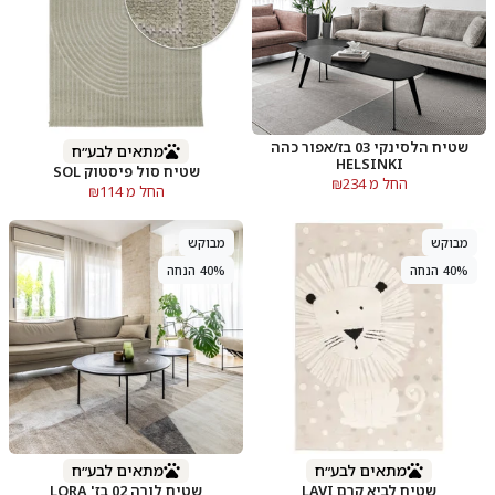
שטיח הלסינקי 03 בז/אפור כהה
מתאים לבע״ח
HELSINKI
שטיח סול פיסטוק SOL
החל מ ₪234
החל מ ₪114
מבוקש
מבוקש
40% הנחה
40% הנחה
מתאים לבע״ח
מתאים לבע״ח
שטיח לביא קרם LAVI
שטיח לורה 02 בז' LORA