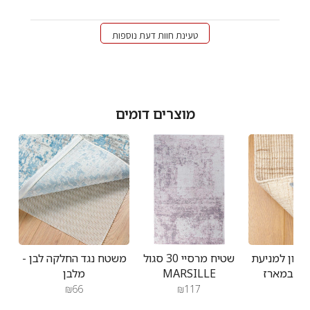
טעינת חוות דעת נוספות
מוצרים דומים
יקון למניעת
שטיח מרסיי 30 סגול
משטח נגד החלקה לבן -
MARSILLE
מלבן
₪66
₪117
₪2