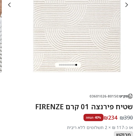
מק״ט:
03601026-80150
שטיח פירנצה 01 קרם FIRENZE
₪234
₪390
40% הנחה
או כ-117 ₪ × 2 תשלומים ללא ריבית
מבוקש