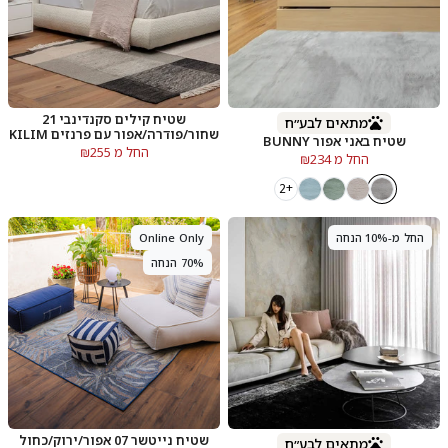
שטיח קילים סקנדינבי 21
מתאים לבע״ח
שחור/פודרה/אפור עם פרנזים KILIM
שטיח באני אפור BUNNY
החל מ ₪255
החל מ ₪234
+2
החל מ-10% הנחה
Online Only
70% הנחה
שטיח נייטשר 07 אפור/ירוק/כחול
מתאים לבע״ח