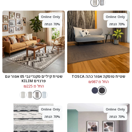
Online Only
Online Only
70% הנחה
70% הנחה
שטיח טוסקה אפור כהה TOSCA
שטיח קילים סקנדינבי 05 אפור עם
פרנזים KILIM
החל מ ₪987
החל מ ₪225
Online Only
Online Only
70% הנחה
70% הנחה