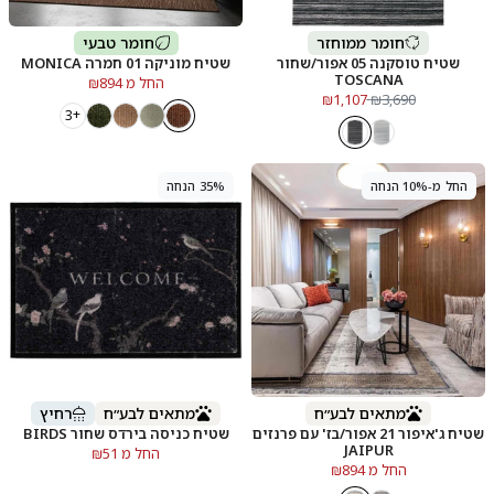
חומר ממוחזר
חומר טבעי
שטיח טוסקנה 05 אפור/שחור
שטיח מוניקה 01 חמרה MONICA
TOSCANA
החל מ ₪894
₪1,107
₪3,690
+3
החל מ-10% הנחה
35% הנחה
מתאים לבע״ח
מתאים לבע״ח
רחיץ
שטיח ג'איפור 21 אפור/בז' עם פרנזים
שטיח כניסה בירדס שחור BIRDS
JAIPUR
החל מ ₪51
החל מ ₪894