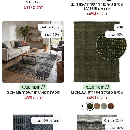
NATURE
שטיח ג'איפור 11 שחור/אפור עם
החל מ ₪117
פרנזים JAIPUR
החל מ ₪894
חדש
Online Only
40% הנחה
70% הנחה
חומר טבעי
חומר טבעי
שטיח מוניקה 04 ירוק MONICA
שטיח גומא שחור/אפור GOMME
החל מ ₪894
החל מ ₪885
+3
Online Only
החל מ-10% הנחה
70% הנחה