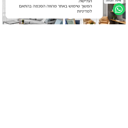
70% הנחה
70% הנחה
אנו משתמשים בקבצי קוקיז לשיפור חווית
הגלישה.
המשך שימוש באתר מהווה הסכמה בהתאם
למדיניות
שטיח קילים סקנדינבי 13 אפור עם
שטיח קילים סקנדינבי 06 אפור עם
פרנזים KILIM
פרנזים KILIM
החל מ ₪177
החל מ ₪225
PREMIUM
Online Only
70% הנחה
40% הנחה