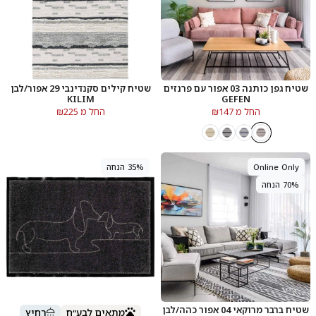
שטיח גפן כותנה 03 אפור עם פרנזים
שטיח קילים סקנדינבי 29 אפור/לבן
KILIM
GEFEN
החל מ ₪147
החל מ ₪225
Online Only
35% הנחה
70% הנחה
שטיח ברבר מרוקאי 04 אפור כהה/לבן
מתאים לבע״ח
רחיץ