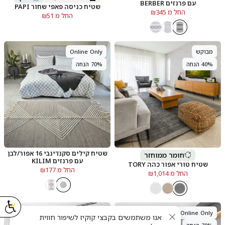
עם פרנזים BERBER
שטיח כניסה פאפי שחור PAPI
החל מ ₪345
החל מ ₪51
מבוקש
Online Only
40% הנחה
70% הנחה
שטיח קילים סקנדינבי 16 אפור/לבן
חומר ממוחזר
עם פרנזים KILIM
שטיח טורי אפור כהה TORY
החל מ ₪177
החל מ ₪1,014
Online Only
Online Only