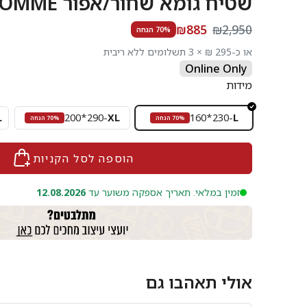
שטיח גומא שחור/אפור GOMME
₪885
₪2,950
70% הנחה
או כ-295 ₪ × 3 תשלומים ללא ריבית
Online Only
מידות
L
200*290
-
XL
160*230
-
L
70% הנחה
70% הנחה
הוספה לסל הקניות
זמין במלאי. תאריך אספקה משוער עד
12.08.2026
אולי תאהבו גם