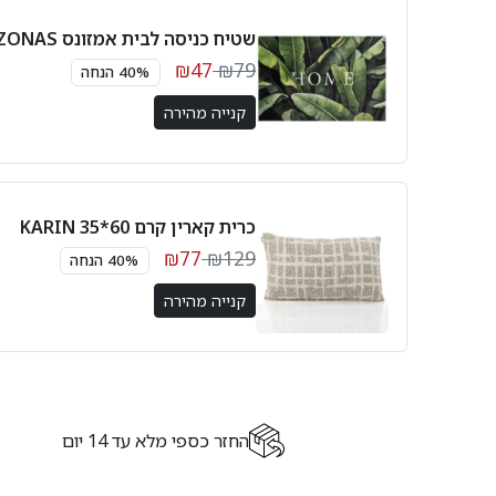
שטיח כניסה לבית אמזונס AMAZONAS
₪47
₪79
40% הנחה
קנייה מהירה
כרית קארין קרם 60*35 KARIN
₪77
₪129
40% הנחה
קנייה מהירה
החזר כספי מלא עד 14 יום