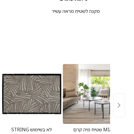
מקנה לשטיח מראה עשיר
13 שחור/לבן
שטיח מיה קרם MIA
STRING לא בשימוש