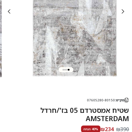
מק״ט:
07605280-80150
שטיח אמסטרדם 05 בז'/חרדל
AMSTERDAM
₪234
₪390
40% הנחה