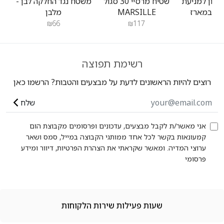
יקון למניעת
שטיח מרסיי 30 סגול
משטח נגד החלקה לבן -
MARSILLE
מלבן
₪66
₪117
₪2
רשימת תפוצה
רוצים להיות הראשונים לדעת על מבצעים והטבות? הרשמו כאן
שלח
אני מאשר/ת לקבל מבצעים, עדכונים ופרסומים מקבוצת הום
קמעונאות בקשר לכל אחד ממותגי הקבוצה במייל, סמס ושאר
ערוצי המדיה. ומאשר שקראתי את הצהרת הפרטיות, דיוור ומידע
פרסומי
שעות פעילות שירות הלקוחות