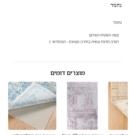
נחמד
נחמד
הערות
צוות השטיח האדום
של
תודה חדוה! עשית בחירה מצוינת - תתחדשי :)
בעל
חנות
על
סקירה
מוצרים דומים
מאת
צוות
השטיח
האדום
בתאריך
Thu
Oct
10
2024