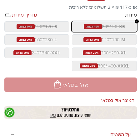
או כ-117 ₪ × 2 תשלומים ללא ריבית
מידות
מדריך מידות
120*170
-
S
80*150
-
XS
40% הנחה
40% הנחה
160*230
-
L
140*190
-
M
20% הנחה
20% הנחה
240*340
-
XXL
200*290
-
XL
20% הנחה
20% הנחה
300*400
-
XXXL
20% הנחה
אזל במלאי
המוצר אזל במלאי
על השטיח