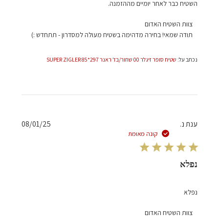
השטיח כבר לאחר יומיים מההזמנה.
הערות
צוות השטיח האדום
של
תודה שמאי! בחירה מדהימה בשטיח מעולה למסדרון - תתחדש :)
בעל
חנות
נכתב על:
שטיח סופר זיגלר 00 שחור/בז' ראנר 297*85 SUPER ZIGLER
על
סקירה
מאת
צוות
השטיח
האדום
תאריך
ענת נ.
08/01/25
בתאריך
פרסום
קונה מאומת
Thu
Jan
09
נפלא
2025
נפלא
הערות
צוות השטיח האדום