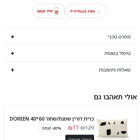
נארג בעבודת יד
יחיד מסוגו
מפרט טכני
טיפול בשטיח
שאלות ותשובות
אולי תאהבו גם
כרית דורין שמנת/שחור 60*40 DOREEN
₪77
₪129
40% הנחה
קנייה מהירה