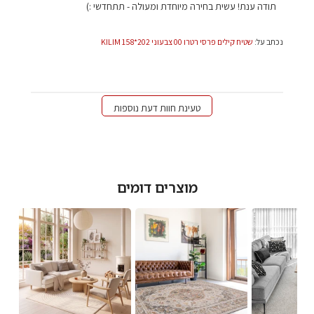
של
תודה ענת! עשית בחירה מיוחדת ומעולה - תתחדשי :)
בעל
חנות
נכתב על:
שטיח קילים פרסי רטרו 00 צבעוני 202*158 KILIM
על
סקירה
מאת
צוות
השטיח
טעינת חוות דעת נוספות
האדום
בתאריך
Thu
Jan
09
מוצרים דומים
2025