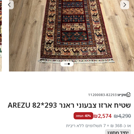
מק״ט:
11200083-82293
שטיח ארזו צבעוני ראנר 293*82 AREZU
₪2,574
₪4,290
40% הנחה
או כ-368 ₪ × 7 תשלומים ללא ריבית
יחיד מסוגו