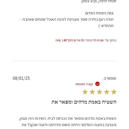
שטיח יפיפה, צבע עמוק
הערות
צוות השטיח האדום
של
תודה רונן! בחירה סופר מעניינת לפינת האוכל שמחים שאהבת - 
בעל
תתחדש :)
חנות
על
נכתב על:
שטיח חל ממדי 00 אדום 193*148 HAL
סקירה
מאת
צוות
השטיח
האדום
בתאריך
תאריך
שמאי כ.
08/01/25
Mon
פרסום
קונה מאומת
Apr
28
2025
השטיח באמת מדהים ומפאר את
השטיח באמת מדהים ומפאר את הכניסה לבית. השירות היה מצוין,
והנציגה במענה הטלפוני הייתה פשוט מדהימה ודאגה שנקבל את