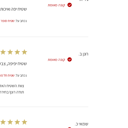
קונה מאומת
שטיח יפה ואיכותי
נכתב על:
שטיח סופר בלוץ פרסי 00 א
רונן ב.
קונה מאומת
שטיח יפיפה, צב
נכתב על:
שטיח חל ממדי 00 אדום 193
הערות
צוות השטיח האד
של
תודה רונן! בחיר
בעל
חנות
על
סקירה
מאת
שמאי כ.
צוות