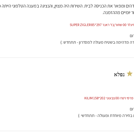
ם ומפאר את הכניסה לבית. השירות היה מצוין, והנציגה במענה הטלפוני היית
יומיים מההזמנה.
2*85 SUPER ZIGLER
ום
רה מדהימה בשטיח מעולה למסדרון - תתחדש :)
נפלא
 צבעוני 202*158 KILIM
ום
בחירה מיוחדת ומעולה - תתחדשי :)