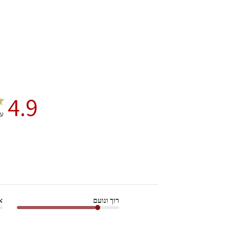
4.9
על 
רוך ונועם
א