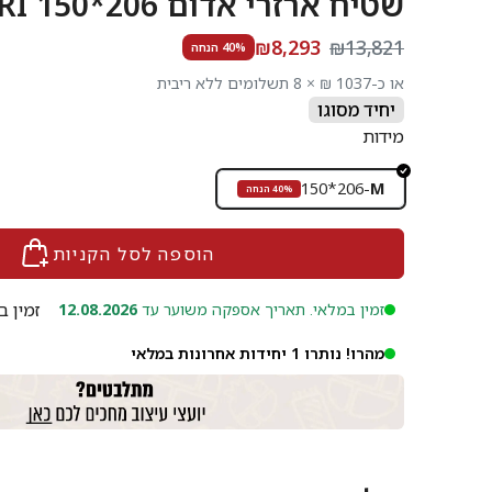
שטיח ארזרי אדום 206*150 ARZARI
₪8,293
₪13,821
40% הנחה
או כ-1037 ₪ × 8 תשלומים ללא ריבית
יחיד מסוגו
מידות
150*206
-
M
40% הנחה
הוספה לסל הקניות
זמין ב
זמין במלאי. תאריך אספקה משוער עד
12.08.2026
מהרו! נותרו 1 יחידות אחרונות במלאי