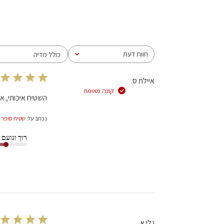
חוות דעת
כולל מדיה
כל חוות הדעת
איילת ס.
קונה מאומת
השטיח איכותי, או
נכתב על:
שטיח סופר זיגלר 00 תכלת/קרם 173*8
רוך ונועם
גלי א.