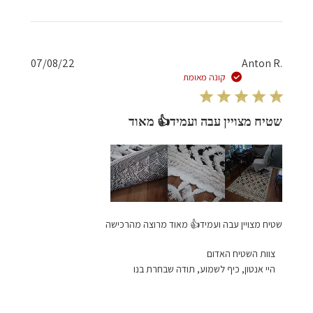
על
סקירה
מאת
צוות
השטיח
תאריך
07/08/22
‪Anton R.
האדום
פרסום
קונה מאומת
בתאריך
Thu
Dec
שטיח מצויין עבה ועמיד👍 מאוד
26
2024
שטיח מצויין עבה ועמיד👍 מאוד מרוצה מהרכישה
הערות
צוות השטיח האדום
של
היי אנטון, כיף לשמוע, תודה שבחרת בנו
בעל
חנות
על