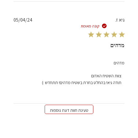
סקירה
מאת
צוות
תאריך
גיא ז.
05/04/24
השטיח
פרסום
קונה מאומת
האדום
בתאריך
Mon
מדהים
Aug
08
מדהים
2022
הערות
צוות השטיח האדום
של
תודה גיא! בהחלט בחרת בשטיח מדהים! תתחדש :)
בעל
חנות
על
סקירה
טעינת חוות דעת נוספות
מאת
צוות
השטיח
האדום