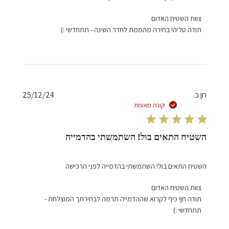
הערות
צוות השטיח האדום
של
תודה טליה! בחירה מהממת לחדר השינה - תתחדשי :)
בעל
חנות
על
סקירה
מאת
צוות
תאריך
חן כ.
25/12/24
השטיח
פרסום
קונה מאומת
האדום
בתאריך
Thu
השטיח התאים בול! השתמשתי בהדמייה
Jul
17
השטיח התאים בול! השתמשתי בהדמייה לפני הרכישה
2025
הערות
צוות השטיח האדום
של
תודה חן! כיף לקרוא שההדמייה תרמה לבחירתך המוצלחת - 
בעל
תתחדשי :)
חנות