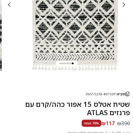
מק״ט:
06515236-80150F
שטיח אטלס 15 אפור כהה/קרם עם
פרנזים ATLAS
₪117
₪390
70% הנחה
או כ-59 ₪ × 2 תשלומים ללא ריבית