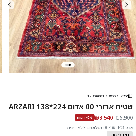
מק״ט:
19300001-138224
שטיח ארזרי 00 אדום 224*138 ARZARI
₪3,540
₪5,900
40% הנחה
או כ-443 ₪ × 8 תשלומים ללא ריבית
יחיד מסוגו