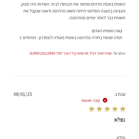
השטיח באמת מדהים ומפאר את הכניסה לבית. השירות היה מצוין,
והנציגה במענה הטלפוני הייתה פשוט מדהימה ודאגה שנקבל את
השטיח כבר לאחר יומיים מההזמנה.
הערות
צוות השטיח האדום
של
תודה שמאי! בחירה מדהימה בשטיח מעולה למסדרון - תתחדש :)
בעל
חנות
נכתב על:
שטיח סופר זיגלר 00 שחור/בז' ראנר 297*85 SUPER ZIGLER
על
סקירה
מאת
צוות
השטיח
האדום
תאריך
ענת נ.
08/01/25
בתאריך
פרסום
קונה מאומת
Thu
Jan
09
נפלא
2025
נפלא