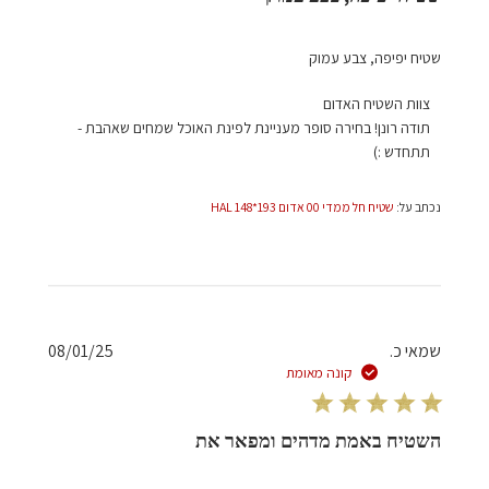
שטיח יפיפה, צבע עמוק
הערות
צוות השטיח האדום
של
תודה רונן! בחירה סופר מעניינת לפינת האוכל שמחים שאהבת - 
בעל
תתחדש :)
חנות
על
נכתב על:
שטיח חל ממדי 00 אדום 193*148 HAL
סקירה
מאת
צוות
השטיח
האדום
בתאריך
תאריך
שמאי כ.
08/01/25
Mon
פרסום
קונה מאומת
Apr
28
2025
השטיח באמת מדהים ומפאר את