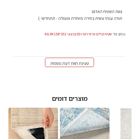
הערות
צוות השטיח האדום
של
תודה ענת! עשית בחירה מיוחדת ומעולה - תתחדשי :)
בעל
חנות
נכתב על:
שטיח קילים פרסי רטרו 00 צבעוני 202*158 KILIM
על
סקירה
מאת
צוות
השטיח
טעינת חוות דעת נוספות
האדום
בתאריך
Thu
Jan
09
מוצרים דומים
2025