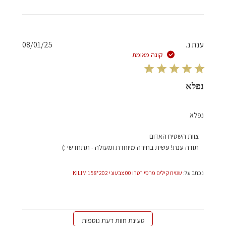
מאת
צוות
השטיח
האדום
תאריך
ענת נ.
08/01/25
בתאריך
פרסום
קונה מאומת
Thu
Jan
09
נפלא
2025
נפלא
הערות
צוות השטיח האדום
של
תודה ענת! עשית בחירה מיוחדת ומעולה - תתחדשי :)
בעל
חנות
נכתב על:
שטיח קילים פרסי רטרו 00 צבעוני 202*158 KILIM
על
סקירה
מאת
צוות
השטיח
טעינת חוות דעת נוספות