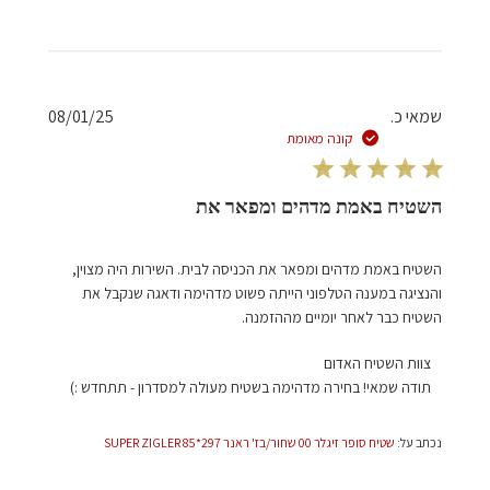
מאת
צוות
השטיח
האדום
בתאריך
תאריך
שמאי כ.
08/01/25
Mon
פרסום
קונה מאומת
Apr
28
2025
השטיח באמת מדהים ומפאר את
השטיח באמת מדהים ומפאר את הכניסה לבית. השירות היה מצוין,
והנציגה במענה הטלפוני הייתה פשוט מדהימה ודאגה שנקבל את
השטיח כבר לאחר יומיים מההזמנה.
הערות
צוות השטיח האדום
של
תודה שמאי! בחירה מדהימה בשטיח מעולה למסדרון - תתחדש :)
בעל
חנות
נכתב על:
שטיח סופר זיגלר 00 שחור/בז' ראנר 297*85 SUPER ZIGLER
על
סקירה