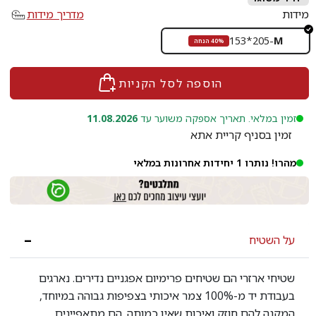
מידות
מדריך מידות
153*205
-
M
40% הנחה
הוספה לסל הקניות
זמין במלאי. תאריך אספקה משוער עד
11.08.2026
זמין בסניף קריית אתא
מהרו! נותרו 1 יחידות אחרונות במלאי
על השטיח
שטיחי ארזרי הם שטיחים פרימיום אפגניים נדירים. נארגים
בעבודת יד מ-100% צמר איכותי בצפיפות גבוהה במיוחד,
המקנה להם חוזק ואיכות שאין כמותה. הם מתאפיינים