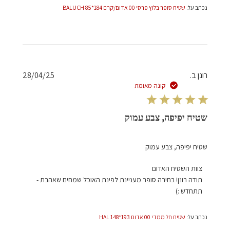
נכתב על:
שטיח סופר בלוץ פרסי 00 אדום/קרם 184*85 BALUCH
תאריך
רונן ב.
28/04/25
פרסום
קונה מאומת
שטיח יפיפה, צבע עמוק
שטיח יפיפה, צבע עמוק
הערות
צוות השטיח האדום
של
תודה רונן! בחירה סופר מעניינת לפינת האוכל שמחים שאהבת - 
בעל
תתחדש :)
חנות
על
נכתב על:
שטיח חל ממדי 00 אדום 193*148 HAL
סקירה