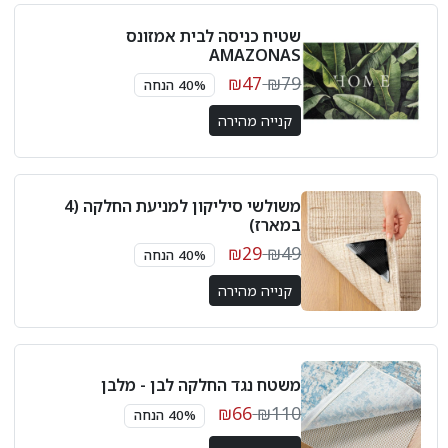
שטיח כניסה לבית אמזונס
AMAZONAS
₪47
₪79
40% הנחה
קנייה מהירה
משולשי סיליקון למניעת החלקה (4
במארז)
₪29
₪49
40% הנחה
קנייה מהירה
משטח נגד החלקה לבן - מלבן
₪66
₪110
40% הנחה