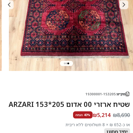
מק״ט:
19300001-153205
שטיח ארזרי 00 אדום 205*153 ARZARI
₪5,214
₪8,690
40% הנחה
או כ-652 ₪ × 8 תשלומים ללא ריבית
יחיד מסוגו