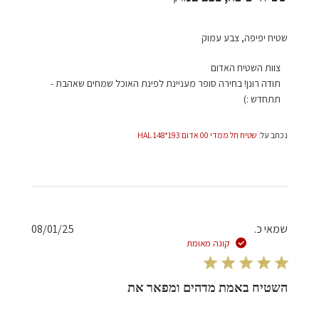
שטיח יפיפה, צבע עמוק
הערות
צוות השטיח האדום
של
תודה רונן! בחירה סופר מעניינת לפינת האוכל שמחים שאהבת - 
בעל
תתחדש :)
חנות
על
נכתב על:
שטיח חל ממדי 00 אדום 193*148 HAL
סקירה
מאת
צוות
השטיח
האדום
בתאריך
תאריך
שמאי כ.
08/01/25
Mon
פרסום
קונה מאומת
Apr
28
2025
השטיח באמת מדהים ומפאר את