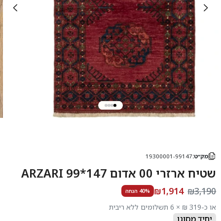
מק״ט:
19300001-99147
שטיח ארזרי 00 אדום 147*99 ARZARI
₪1,914
₪3,190
40% הנחה
או כ-319 ₪ × 6 תשלומים ללא ריבית
יחיד מסוגו