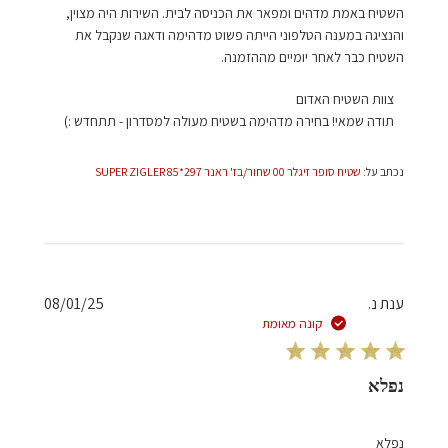
השטיח באמת מדהים ומפאר את הכניסה לבית. השירות היה מצוין,
והנציגה במענה הטלפוני הייתה פשוט מדהימה ודאגה שנקבל את
השטיח כבר לאחר יומיים מההזמנה.
הערות
צוות השטיח האדום
של
תודה שמאי! בחירה מדהימה בשטיח מעולה למסדרון - תתחדש :)
בעל
חנות
נכתב על:
שטיח סופר זיגלר 00 שחור/בז' ראנר 297*85 SUPER ZIGLER
על
סקירה
מאת
צוות
השטיח
האדום
תאריך
ענת נ.
08/01/25
בתאריך
פרסום
קונה מאומת
Thu
Jan
09
נפלא
2025
נפלא