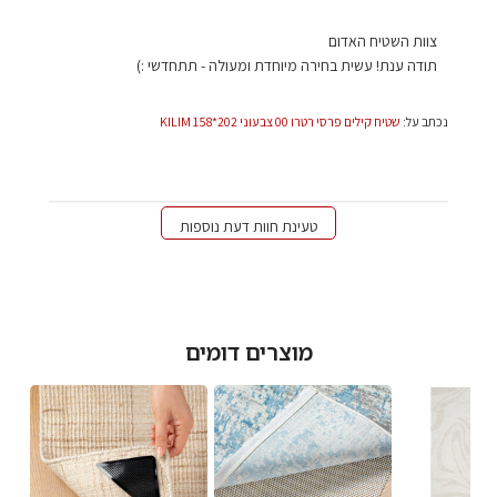
הערות
צוות השטיח האדום
של
תודה ענת! עשית בחירה מיוחדת ומעולה - תתחדשי :)
בעל
חנות
נכתב על:
שטיח קילים פרסי רטרו 00 צבעוני 202*158 KILIM
על
סקירה
מאת
צוות
השטיח
טעינת חוות דעת נוספות
האדום
בתאריך
Thu
Jan
09
מוצרים דומים
2025