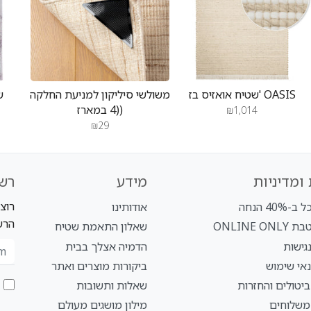
שטיח אואזיס בז' OASIS
משולשי סיליקון למניעת החלקה
(4 במארז)
₪1,014
₪29
ומדיניות
מידע
רש
רוצ
40% הנחה
אודותינו
הרש
ONLINE O
שאלון התאמת שטיח
גישות
הדמיה אצלך בבית
אי שימוש
ביקורות מוצרים ואתר
ביטולים והחזרות
שאלות ותשובות
 משלוחים
מילון מושגים מעולם