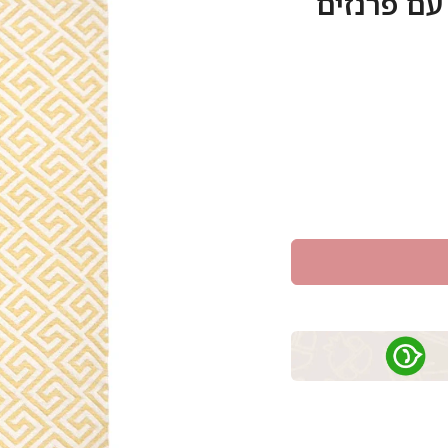
צהוב/לבן עם פרנזים