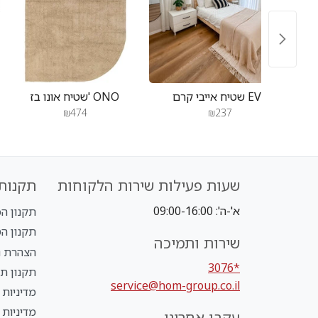
לבן/שחור
שטיח אייבי קרם EVY
שטיח אונו בז' ONO
₪474
₪237
שעות פעילות שירות הלקוחות
תקנות 
א'-ה': 09:00-16:00
תקנון הכל ב-
תקנון הטבת NLY
שירות ותמיכה
הצהרת נ
*3076
תקנון תנ
service@hom-group.co.il
מדיניות 
מדיניות
עקבו אחרינו