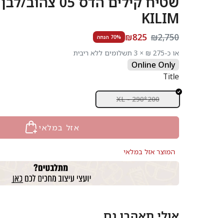
שטיח קילים הדס 05 
KILIM
₪825
₪2,750
70% הנחה
או כ-275 ₪ × 3 תשלומים ללא ריבית
Online Only
Title
200*290 - XL
אזל במלאי
המוצר אזל במלאי
אולי תאהבו גם