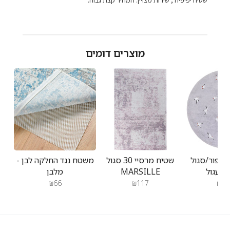
שטיח יפיפיה , שירות מצויין. המחיר קצת גבוה.
מוצרים דומים
 אפור/סגול
שטיח מרסיי 30 סגול
משטח נגד החלקה לבן -
MOL
MARSILLE
מלבן
₪66
₪117
₪47