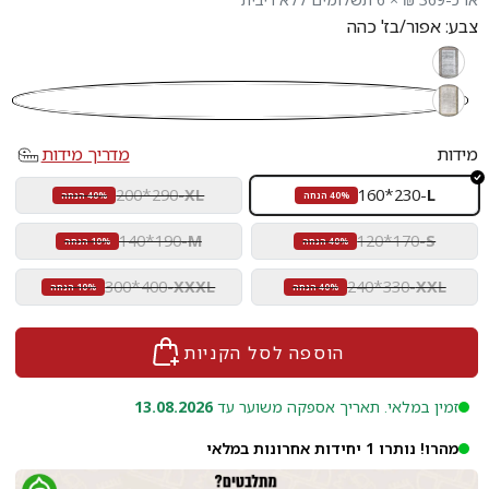
צבע:
אפור/בז' כהה
אפור/בז'
אפור/בז' כהה
מידות
מדריך מידות
200*290
-
XL
160*230
-
L
40% הנחה
40% הנחה
140*190
-
M
120*170
-
S
40% הנחה
10% הנחה
300*400
-
XXXL
240*330
-
XXL
40% הנחה
10% הנחה
הוספה לסל הקניות
זמין במלאי. תאריך אספקה משוער עד
13.08.2026
מהרו! נותרו 1 יחידות אחרונות במלאי