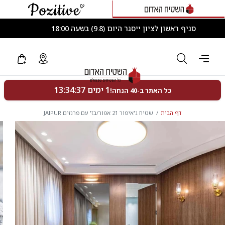
סניף ראשון לציון ייסגר היום (9.8) בשעה 18:00
דף הבית
שטיח ג'איפור 21 אפור/בז' עם פרנזים JAIPUR