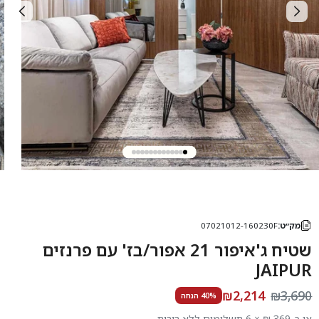
מק״ט:
07021012-160230F
שטיח ג'איפור 21 אפור/בז' עם פרנזים
JAIPUR
₪2,214
₪3,690
40% הנחה
או כ-369 ₪ × 6 תשלומים ללא ריבית