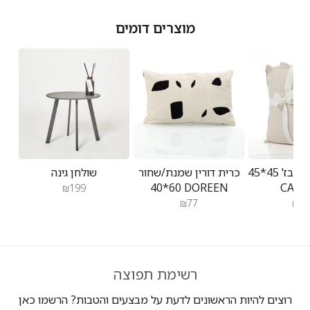
מוצרים דומים
זוג כריות קמיל בז' 45*45
כרית דורין שמנת/שחור
שולחן גינה
60*40 DOREEN
CAMI
₪199
₪77
₪14
רשימת תפוצה
רוצים להיות הראשונים לדעת על מבצעים והטבות? הרשמו כאן