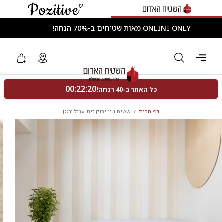
ONLINE ONLY מאות שטיחים ב-70% הנחה!
דף הבית
שטיח ג'וי ירוק זית עגול JOY