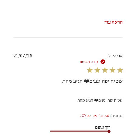
הראה עוד
תאריך
אריאל ל.
21/07/26
פרסום
קונה מאומת
שטיח יפה ונעים❤️ הגיע מהר.
שטיח יפה ונעים❤️ הגיע מהר.
נכתב על:
שטיח ג'וי אפרסק JOY
רוך ונועם