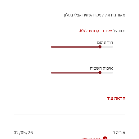
מאוד נוח וקל לניקוי השטיח אצלי בסלון
נכתב על:
שטיח ג'וי קרם עגול JOY
רוך ונועם
איכות השטיח
הראה עוד
תאריך
אוריה ד.
02/05/26
פרסום
קונה מאומת