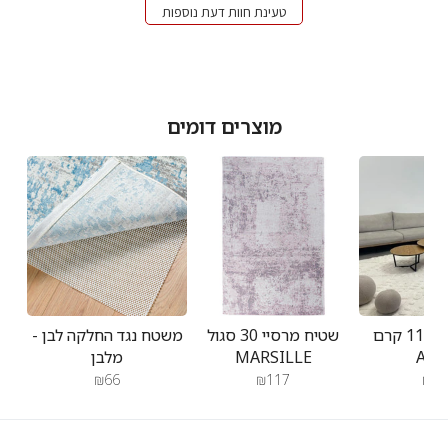
טעינת חוות דעת נוספות
מוצרים דומים
שטיח אטלס 11 קרם
שטיח מרסיי 30 סגול
משטח נגד החלקה לבן -
ATL
MARSILLE
מלבן
₪66
₪117
₪23