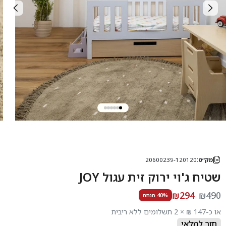
מק״ט:
20600239-120120
שטיח ג'וי ירוק זית עגול JOY
₪294
₪490
40% הנחה
או כ-147 ₪ × 2 תשלומים ללא ריבית
חזר למלאי