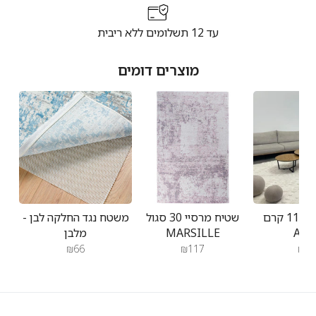
עד 12 תשלומים ללא ריבית
מוצרים דומים
שטיח אטלס 11 קרם
שטיח מרסיי 30 סגול
משטח נגד החלקה לבן -
ATL
MARSILLE
מלבן
₪66
₪117
₪23