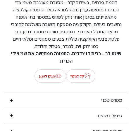
דוגמת פרחים, בשילוב קדר - מסגרת מעוצבת משני צדי
הכרית המוסיפה עניין נוסף למראה כולו. הדפסי הקולקציה
מתאפיינים בסגנון אותו ניתן לפגוש במספר בתי אופנה
נחשבים בעולם. הקולקציה מספקת תשובה מושלמת לחובבי
מראה הגונג'ל האורבני, בתוספת טוויסט מתוחכם ועדכני.
פלטת צבעי הקולקציה כוללת צבעים ססגוניים ומלאי חיים
כמו ירוק זית, לבנדר, פטרול וחלודה.
שימו לב - כרית דו צדדית. התמונה ממחישה את שני צידי
הכרית
קל לניקוי
נעים למגע
מפרט טכני
טיפול בשטיח
שאלות ותשובות