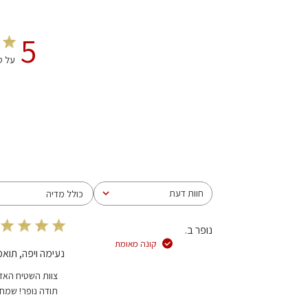
5
על סמך 1 
חוות דעת
כולל מדיה
כל חוות הדעת
נופר ב.
קונה מאומת
נעימה ויפה, תוא
הערות
צוות השטיח האד
של
תודה נופר! שמחי
בעל