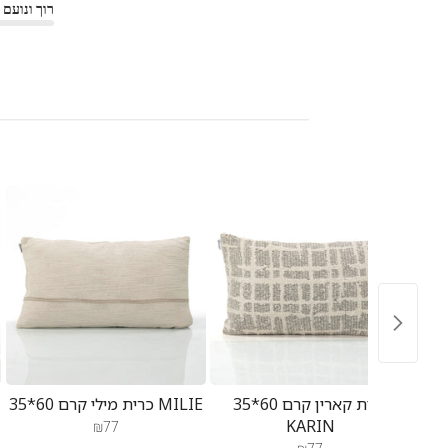
רוך ונועם
חנות
על
סקירה
מאת
צוות
השטיח
האדום
בתאריך
Sun
Feb
08
2026
זוג כריות מיקה קרם 50*50
כרית קארין קרם 60*35
כרית מילי קרם 60*35 MILIE
KARIN
₪77