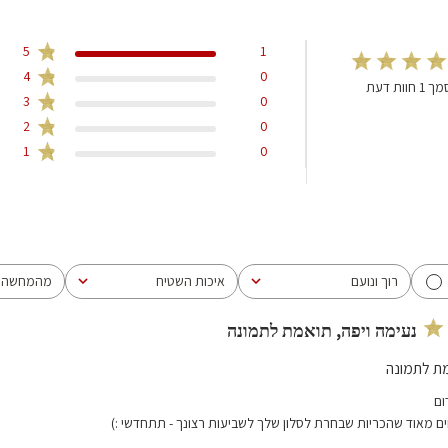
5
1
4
0
חוות דעת
3
0
2
0
1
0
רוך ונועם
איכות השטיח
מהמחשה ל
הכל
הכל
הכל
נעימה ויפה, תואמת לתמונה
מת לתמונה
ום
ם מאוד שהכריות שבחרת לסלון שלך לשביעות רצונך - תתחדשי :)