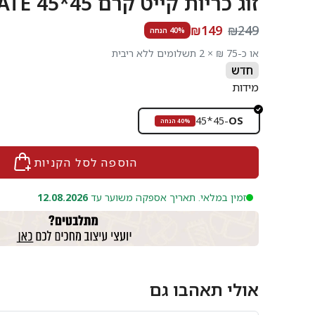
זוג כריות קייט קרם 45*45 KATE
₪149
₪249
40% הנחה
או כ-75 ₪ × 2 תשלומים ללא ריבית
חדש
מידות
45*45
-
OS
40% הנחה
הוספה לסל הקניות
זמין במלאי. תאריך אספקה משוער עד
12.08.2026
אולי תאהבו גם