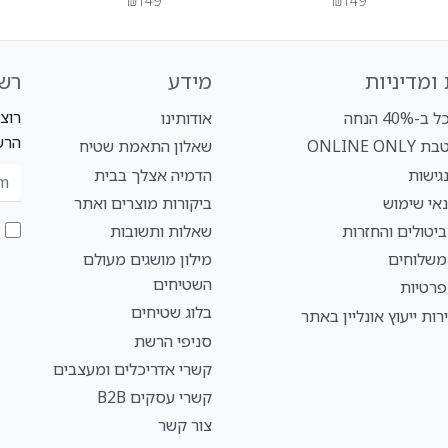
₪149
₪149
ומדיניות
מידע
רש
רוצ
40% הנחה
אודותינו
הרש
ONLINE O
שאלון התאמת שטיח
גישות
הדמיה אצלך בבית
אי שימוש
ביקורות מוצרים ואתר
ביטולים והחזרות
שאלות ותשובות
 משלוחים
מילון מושגים מעולם
השטיחים
פרטיות
בלוג שטיחים
רות ייעוץ אונליין באתר
סניפי הרשת
קשרי אדריכלים ומעצבים
קשרי עסקים B2B
צור קשר