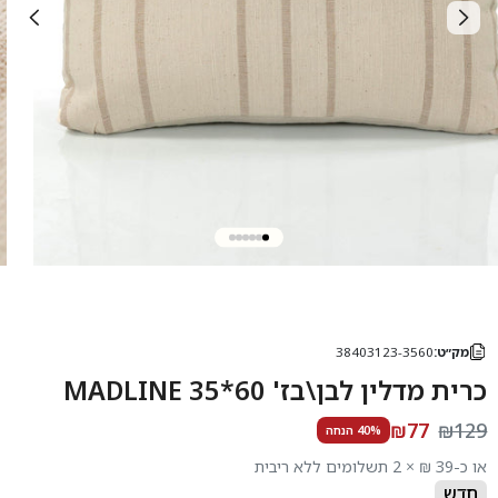
מק״ט:
38403123-3560
כרית מדלין לבן\בז' 60*35 MADLINE
₪77
₪129
40% הנחה
או כ-39 ₪ × 2 תשלומים ללא ריבית
חדש