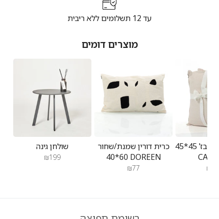
עד 12 תשלומים ללא ריבית
מוצרים דומים
זוג כריות קמיל בז' 45*45
כרית דורין שמנת/שחור
שולחן גינה
60*40 DOREEN
CAMI
₪199
₪77
₪14
רשימת תפוצה