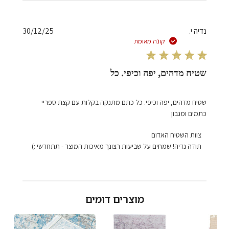
תאריך
נדיה י.
30/12/25
פרסום
קונה מאומת
שטיח מדהים, יפה וכיפי. כל
שטיח מדהים, יפה וכיפי. כל כתם מתנקה בקלות עם קצת ספריי
כתמים ומגבון
הערות
צוות השטיח האדום
של
תודה נדיה! שמחים על שביעות רצונך מאיכות המוצר - תתחדשי :)
בעל
חנות
על
סקירה
מוצרים דומים
מאת
צוות
השטיח