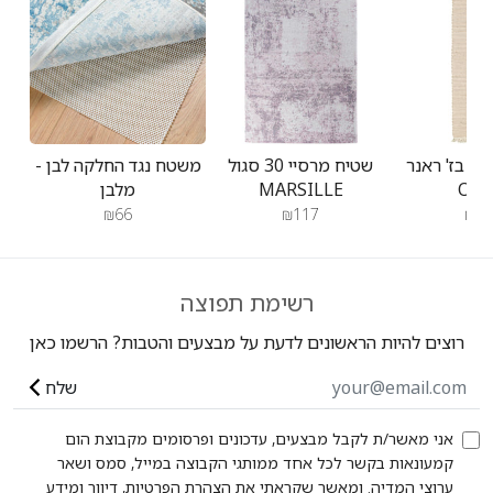
האדום
בתאריך
Thu
Jan
01
2026
יס בז' ראנר
שטיח מרסיי 30 סגול
משטח נגד החלקה לבן -
OAS
MARSILLE
מלבן
₪66
₪117
₪47
רשימת תפוצה
רוצים להיות הראשונים לדעת על מבצעים והטבות? הרשמו כאן
שלח
אני מאשר/ת לקבל מבצעים, עדכונים ופרסומים מקבוצת הום
קמעונאות בקשר לכל אחד ממותגי הקבוצה במייל, סמס ושאר
ערוצי המדיה. ומאשר שקראתי את הצהרת הפרטיות, דיוור ומידע