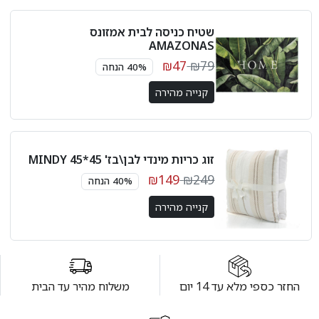
שטיח כניסה לבית אמזונס
AMAZONAS
₪47
₪79
40% הנחה
קנייה מהירה
זוג כריות מינדי לבן\בז' 45*45 MINDY
₪149
₪249
40% הנחה
קנייה מהירה
החזר כספי מלא עד 14 יום
משלוח מהיר עד הבית