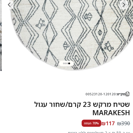
מק״ט:
00523120-120120
שטיח מרקש 23 קרם/שחור עגול
MARAKESH
₪117
₪390
70% הנחה
או כ-59 ₪ × 2 תשלומים ללא ריבית