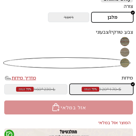
צורה
מלבן
ראנר
צבע:
טורקיז/צבעוני
כחול/צבעוני
שחור/צבעוני
טורקיז/צבעוני
מידות
מדריך מידות
160*230
-
L
120*170
-
S
70% הנחה
70% הנחה
אזל במלאי
המוצר אזל במלאי