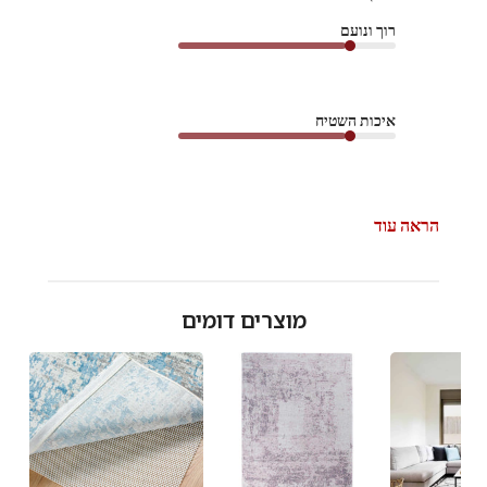
חנות
רוך ונועם
על
סקירה
מאת
צוות
איכות השטיח
השטיח
האדום
בתאריך
Mon
Jan
הראה עוד
26
2026
מוצרים דומים