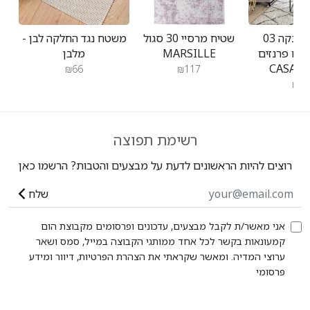
שטיח קזבלנקה 03
שטיח מרסיי 30 סגול
משטח נגד החלקה לבן -
 עם פרנזים
MARSILLE
מלבן
CASAB
₪66
₪117
₪14
רשימת תפוצה
רוצים להיות הראשונים לדעת על מבצעים והטבות? הרשמו כאן
שלח
אני מאשר/ת לקבל מבצעים, עדכונים ופרסומים מקבוצת הום
קמעונאות בקשר לכל אחד ממותגי הקבוצה במייל, סמס ושאר
ערוצי המדיה. ומאשר שקראתי את הצהרת הפרטיות, דיוור ומידע
פרסומי