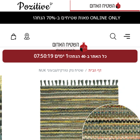
ONLINE ONLY מאות שטיחים ב-70% הנחה!
דף הבית
שטיח נוק טורקיז/צבעוני NUK