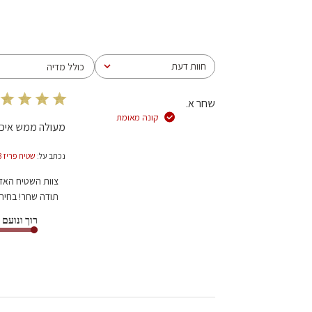
חוות דעת
כולל מדיה
כל חוות הדעת
שחר א.
קונה מאומת
מעולה ממש איכו
נכתב על:
שטיח פריז 03 קרם PARIS
הערות
צוות השטיח האד
של
תודה שחר! בחירה
בעל
רוך ונועם
חנות
על
סקירה
מאת
צוות
השטיח
האדום