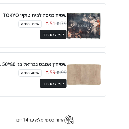
שטיח כניסה לבית טוקיו TOKYO
₪51
₪79
35% הנחה
קנייה מהירה
שטיחון אמבט גבריאל בז' 80*50 GABRIEL
₪59
₪99
40% הנחה
קנייה מהירה
החזר כספי מלא עד 14 יום