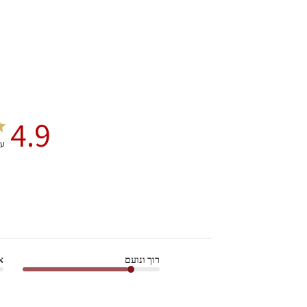
4.9
על 
רוך ונועם
א