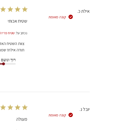
בתאריך
אילת כ.
Wed
קונה מאומת
Oct
שטיח אכותי
22
2025
נכתב על:
שטיח פריז 03 קרם PARIS
הערות
צוות השטיח האד
של
תודה אילת! שמח
בעל
רוך ונועם
חנות
על
סקירה
מאת
צוות
השטיח
האדום
בתאריך
יובל נ.
Wed
קונה מאומת
Oct
מעולה
22
2025