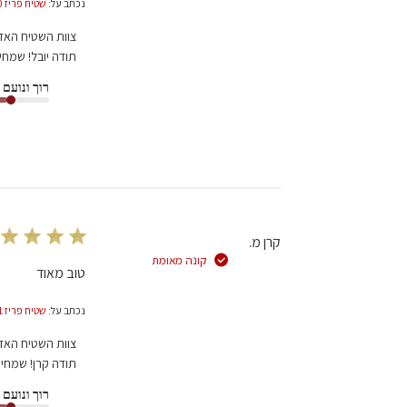
נכתב על:
שטיח פריז 10 קרם\אפור PARIS
הערות
צוות השטיח האד
של
תודה יובל! שמחי
בעל
רוך ונועם
חנות
על
סקירה
מאת
צוות
השטיח
האדום
בתאריך
קרן מ.
Wed
קונה מאומת
Oct
טוב מאוד
22
2025
נכתב על:
שטיח פריז 01 בז' PARIS
הערות
צוות השטיח האד
של
תודה קרן! שמחי
בעל
רוך ונועם
חנות