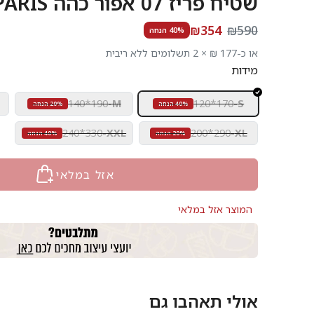
שטיח פריז 07 אפור כהה PARIS
₪354
₪590
40% הנחה
או כ-177 ₪ × 2 תשלומים ללא ריבית
מידות
140*190
-
M
120*170
-
S
40% הנחה
20% הנחה
240*330
-
XXL
200*290
-
XL
20% הנחה
40% הנחה
אזל במלאי
המוצר אזל במלאי
אולי תאהבו גם