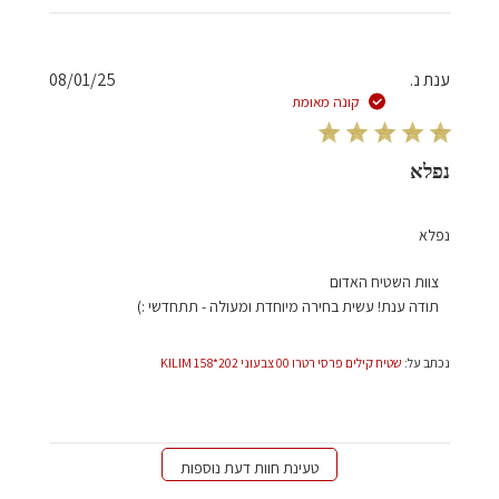
צוות
השטיח
האדום
תאריך
ענת נ.
08/01/25
בתאריך
פרסום
קונה מאומת
Thu
Jan
09
נפלא
2025
נפלא
הערות
צוות השטיח האדום
של
תודה ענת! עשית בחירה מיוחדת ומעולה - תתחדשי :)
בעל
חנות
נכתב על:
שטיח קילים פרסי רטרו 00 צבעוני 202*158 KILIM
על
סקירה
מאת
צוות
השטיח
טעינת חוות דעת נוספות
האדום