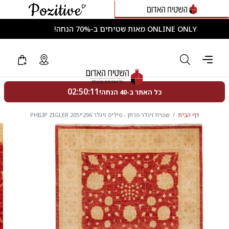
ONLINE ONLY מאות שטיחים ב-70% הנחה!
דף הבית
שטיח זיגלר פרחן - פיליפ זיגלר 296*205 PHILIP ZIGLER