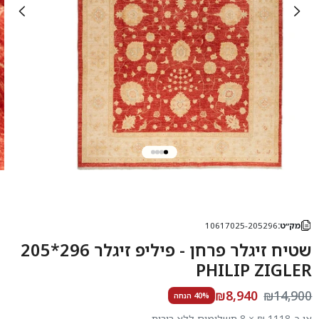
מק״ט:
10617025-205296
שטיח זיגלר פרחן - פיליפ זיגלר 296*205
PHILIP ZIGLER
₪8,940
₪14,900
40% הנחה
או כ-1118 ₪ × 8 תשלומים ללא ריבית