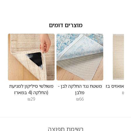
בתאריך
Thu
Jan
09
מוצרים דומים
2025
משטח נגד החלקה לבן -
משולשי סיליקון למניעת
מלבן
החלקה (4 במארז)
₪1,0
₪29
₪66
רשימת תפוצה