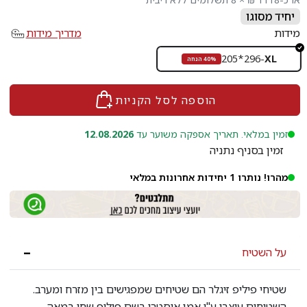
יחיד מסוגו
מידות
מדריך מידות
205*296
-
XL
40% הנחה
הוספה לסל הקניות
זמין במלאי. תאריך אספקה משוער עד
12.08.2026
זמין בסניף נתניה
מהרו! נותרו 1 יחידות אחרונות במלאי
על השטיח
שטיחי פיליפ זיגלר הם שטיחים שמפגישים בין מזרח ומערב.
השטיחים עוצבו ע"י אמן אוסטרי בשם פיליפ שחי במאה