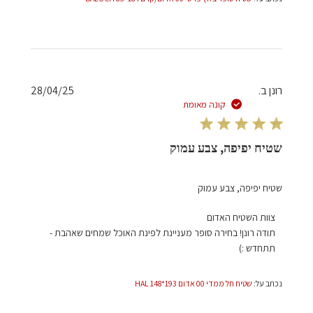
תאריך
רונן ב.
28/04/25
פרסום
קונה מאומת
שטיח יפיפה, צבע עמוק
שטיח יפיפה, צבע עמוק
הערות
צוות השטיח האדום
של
תודה רונן! בחירה סופר מעניינת לפינת האוכל שמחים שאהבת - 
בעל
תתחדש :)
חנות
על
נכתב על:
שטיח חל ממדי 00 אדום 193*148 HAL
סקירה
מאת