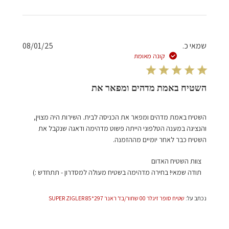
צוות
השטיח
האדום
בתאריך
תאריך
שמאי כ.
08/01/25
Mon
פרסום
קונה מאומת
Apr
28
2025
השטיח באמת מדהים ומפאר את
השטיח באמת מדהים ומפאר את הכניסה לבית. השירות היה מצוין,
והנציגה במענה הטלפוני הייתה פשוט מדהימה ודאגה שנקבל את
השטיח כבר לאחר יומיים מההזמנה.
הערות
צוות השטיח האדום
של
תודה שמאי! בחירה מדהימה בשטיח מעולה למסדרון - תתחדש :)
בעל
חנות
נכתב על:
שטיח סופר זיגלר 00 שחור/בז' ראנר 297*85 SUPER ZIGLER
על
סקירה
מאת