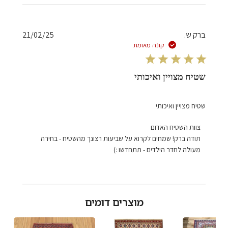
תאריך
ברק ש.
21/02/25
פרסום
קונה מאומת
שטיח מצויין ואיכותי
שטיח מצויין ואיכותי
הערות
צוות השטיח האדום
של
תודה ברק! שמחים לקרוא על שביעות רצונך מהשטיח - בחירה 
בעל
מעולה לחדר הילדים - תתחדשו :)
חנות
על
סקירה
מאת
מוצרים דומים
צוות
השטיח
האדום