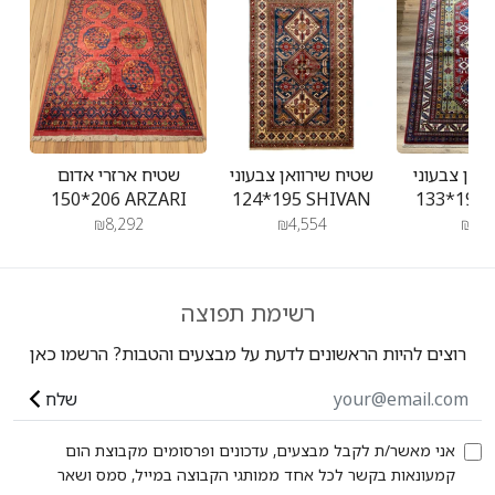
בתאריך
Fri
Feb
21
2025
ואן צבעוני
שטיח שירוואן צבעוני
שטיח ארזרי אדום
206*150 ARZARI
195*124 SHIVAN
19
₪8,292
₪4,554
₪4,5
רשימת תפוצה
רוצים להיות הראשונים לדעת על מבצעים והטבות? הרשמו כאן
שלח
אני מאשר/ת לקבל מבצעים, עדכונים ופרסומים מקבוצת הום
קמעונאות בקשר לכל אחד ממותגי הקבוצה במייל, סמס ושאר