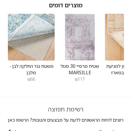
מוצרים דומים
מאת
צוות
השטיח
האדום
בתאריך
Sun
Jan
12
2025
יקון למניעת
שטיח מרסיי 30 סגול
משטח נגד החלקה לבן -
MARSILLE
מלבן
₪66
₪117
₪2
רשימת תפוצה
רוצים להיות הראשונים לדעת על מבצעים והטבות? הרשמו כאן