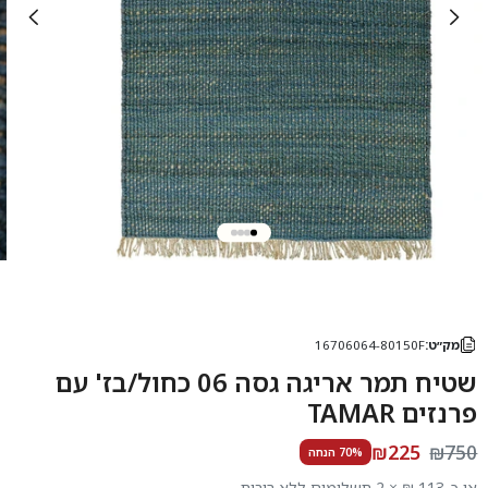
מק״ט:
16706064-80150F
שטיח תמר אריגה גסה 06 כחול/בז' עם
פרנזים TAMAR
₪225
₪750
70% הנחה
או כ-113 ₪ × 2 תשלומים ללא ריבית