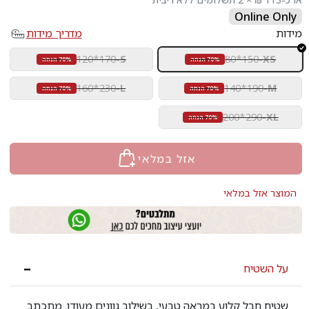
Online Only
מידות
מדריך מידות
120*170
-
S
80*150
-
XS
70% הנחה
70% הנחה
160*230
-
L
140*190
-
M
70% הנחה
70% הנחה
200*290
-
XL
70% הנחה
אזל במלאי
המוצר אזל במלאי
על השטיח
שטיח חבל קלוע במראה טבעי, בשילוב גוונים מעודן. מתכתב