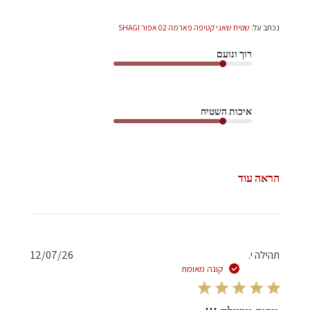
נכתב על:
שטיח שאגי קטיפה פארמה 02 אפור SHAGI
רוך ונועם
איכות השטיח
הראה עוד
תאריך
תהילה י.
12/07/26
פרסום
קונה מאומת