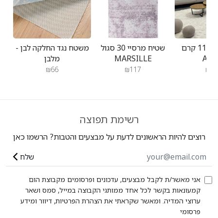
שטיח אטלס 11 קרם
שטיח מרסיי 30 סגול
משטח נגד החלקה לבן -
ATL
MARSILLE
מלבן
₪66
₪117
₪23
רשימת תפוצה
רוצים להיות הראשונים לדעת על מבצעים והטבות? הרשמו כאן
שלח
אני מאשר/ת לקבל מבצעים, עדכונים ופרסומים מקבוצת הום
קמעונאות בקשר לכל אחד ממותגי הקבוצה במייל, סמס ושאר
ערוצי המדיה. ומאשר שקראתי את הצהרת הפרטיות, דיוור ומידע
פרסומי