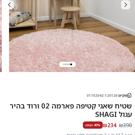
מק״ט:
01702042-120120
שטיח שאגי קטיפה פארמה 02 ורוד בהיר
עגול SHAGI
₪234
₪390
40% הנחה
או כ-117 ₪ × 2 תשלומים ללא ריבית