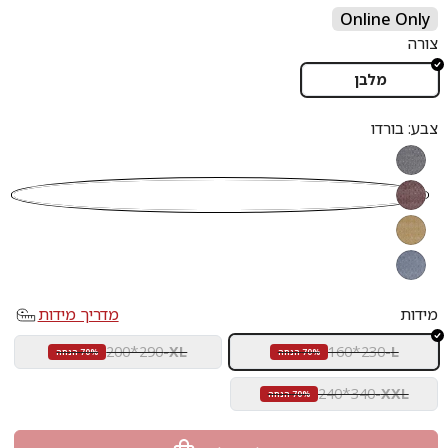
Online Only
צורה
מלבן
צבע:
בורדו
אפור
בורדו
חרדל
כחול
מידות
מדריך מידות
200*290
-
XL
160*230
-
L
70% הנחה
70% הנחה
240*340
-
XXL
70% הנחה