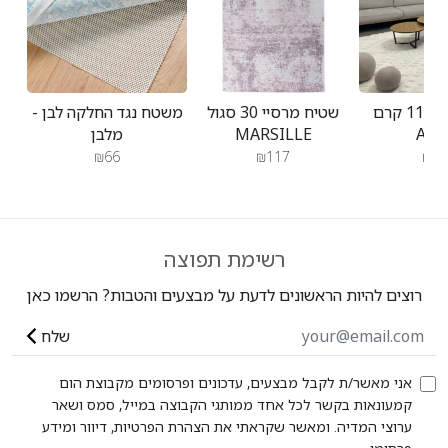
שטיח אטלס 11 קרם
שטיח מרסיי 30 סגול
משטח נגד החלקה לבן -
ATL
MARSILLE
מלבן
₪66
₪117
₪23
רשימת תפוצה
רוצים להיות הראשונים לדעת על מבצעים והטבות? הרשמו כאן
שלח
אני מאשר/ת לקבל מבצעים, עדכונים ופרסומים מקבוצת הום
קמעונאות בקשר לכל אחד ממותגי הקבוצה במייל, סמס ושאר
ערוצי המדיה. ומאשר שקראתי את הצהרת הפרטיות, דיוור ומידע