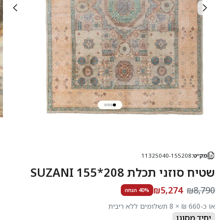
מק״ט:
11325040-155208
שטיח סוזני תכלת 208*155 SUZANI
₪5,274
₪8,790
40% הנחה
או כ-660 ₪ × 8 תשלומים ללא ריבית
יחיד מסוגו