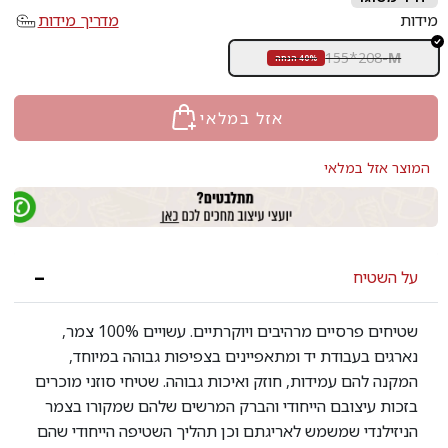
מידות
מדריך מידות
155*208
-
M
40% הנחה
אזל במלאי
המוצר אזל במלאי
על השטיח
שטיחים פרסיים מרהיבים ויוקרתיים. עשויים 100% צמר,
נארגים בעבודת יד ומתאפיינים בצפיפות גבוהה במיוחד,
המקנה להם עמידות, חוזק ואיכות גבוהה. שטיחי סוזני מוכרים
בזכות עיצובם הייחודי והברק המרשים שלהם שמקורו בצמר
הניזילנדי שמשמש לאריגתם וכן תהליך השטיפה הייחודי שהם