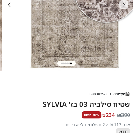
מק״ט:
35903025-80150
שטיח סילביה 03 בז' SYLVIA
₪234
₪390
40% הנחה
או כ-117 ₪ × 2 תשלומים ללא ריבית
חדש