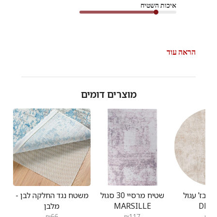
איכות השטיח
הראה עוד
מוצרים דומים
ט בז' עגול
שטיח מרסיי 30 סגול
משטח נגד החלקה לבן -
DES
MARSILLE
מלבן
₪66
₪117
₪33