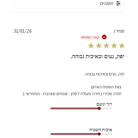
מסננים
תאריך
ספיר ו.
31/01/26
פרסום
קונה מאומת
יפה, נעים ובאיכות גבוהה.
יפה, נעים ובאיכות גבוהה.
הערות
צוות השטיח האדום
של
תודה ספיר! בחירה מעולה לסלון - שמחים שאהבת - תתחדשי :)
בעל
רוך ונועם
חנות
על
סקירה
מאת
איכות השטיח
צוות