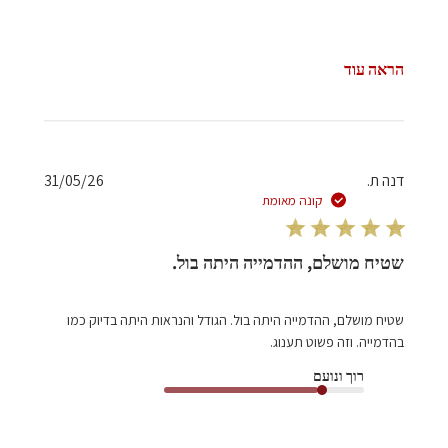
השטיח
האדום
בתאריך
Sun
הראה עוד
Feb
08
2026
תאריך
דנה ת.
31/05/26
פרסום
קונה מאומת
שטיח מושלם, ההדמייה היתה בול.
שטיח מושלם, ההדמייה היתה בול. הגודל והנראות היתה בדיוק כמו
בהדמייה. וזה פשוט תענוג.
רוך ונועם