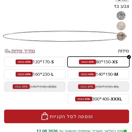
צבע:
בז׳
כחול/אפור
קרם/בז׳
בז׳
מידות
מדריך מידות
120*170
-
S
80*150
-
XS
40% הנחה
40% הנחה
160*230
-
L
140*190
-
M
40% הנחה
40% הנחה
240*340
-
XXL
200*290
-
XL
40% הנחה
40% הנחה
300*400
-
XXXL
40% הנחה
הוספה לסל הקניות
זמין במלאי. תאריך אספקה משוער עד
12.08.2026