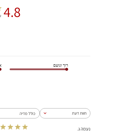
4.8
על
רוך ונועם
א
חוות דעת
כולל מדיה
כל חוות הדעת
נעמה ג.