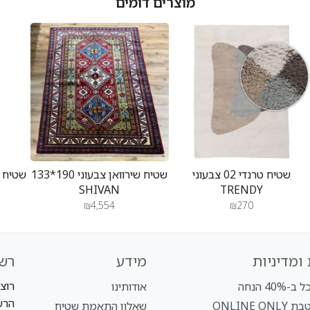
מוצרים דומים
שטיח טרנדי 02 צבעוני
שטיח שירוואן צבעוני 190*133
SHIVAN
TRENDY
₪4,554
₪270
ומדיניות
מידע
רש
רוצ
40% הנחה
אודותינו
הרש
ONLINE O
שאלון התאמת שטיח