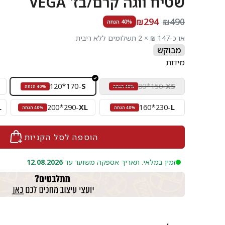
שטיח ווגה קרם/בז' VEGA
₪294
₪490
40% הנחה
או כ-147 ₪ × 2 תשלומים ללא ריבית
מבוקש
מידות
120*170
-
S
80*150
-
XS
40% הנחה
40% הנחה
L
200*290
-
XL
160*230
-
L
40% הנחה
40% הנחה
הוספה לסל הקניות
זמין במלאי. תאריך אספקה משוער עד
12.08.2026