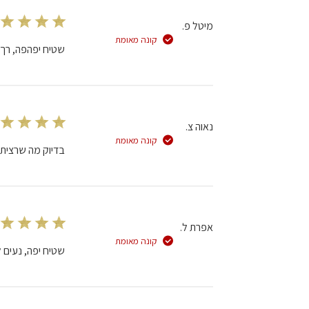
סקירה
מאת
מיטל פ.
צוות
קונה מאומת
השטיח
שטיח יפהפה, רך
האדום
בתאריך
Sun
May
18
נאוה צ.
2025
קונה מאומת
בדיוק מה שרציתי.
אפרת ל.
קונה מאומת
שטיח יפה, נעים 