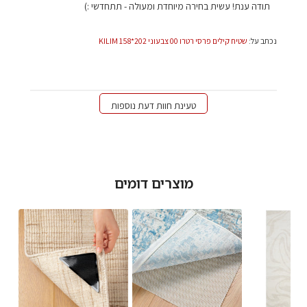
של
תודה ענת! עשית בחירה מיוחדת ומעולה - תתחדשי :)
בעל
חנות
נכתב על:
שטיח קילים פרסי רטרו 00 צבעוני 202*158 KILIM
על
סקירה
מאת
צוות
השטיח
טעינת חוות דעת נוספות
האדום
בתאריך
Thu
Jan
09
מוצרים דומים
2025