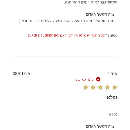
השטיח כבר לאחר יומיים מההזמנה.
הערות
צוות השטיח האדום
של
תודה שמאי! בחירה מדהימה בשטיח מעולה למסדרון - תתחדש :)
בעל
חנות
נכתב על:
שטיח סופר זיגלר 00 שחור/בז' ראנר 297*85 SUPER ZIGLER
על
סקירה
מאת
צוות
השטיח
האדום
תאריך
ענת נ.
08/01/25
בתאריך
פרסום
קונה מאומת
Thu
Jan
09
נפלא
2025
נפלא
הערות
צוות השטיח האדום