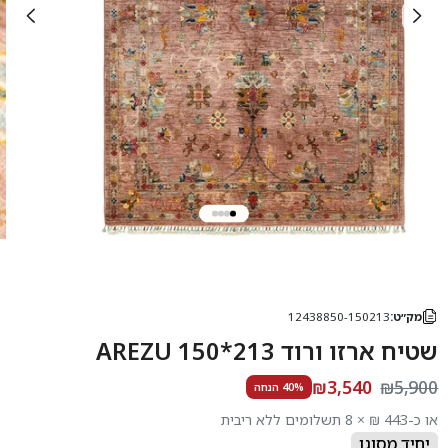
מק״ט:
12438850-150213
שטיח ארזו ורוד 213*150 AREZU
₪3,540
₪5,900
40% הנחה
או כ-443 ₪ × 8 תשלומים ללא ריבית
יחיד מסוגו