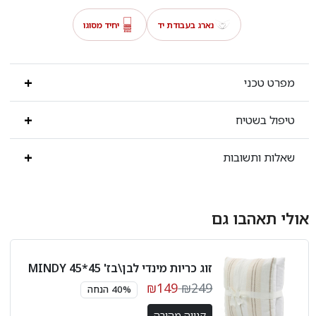
נארג בעבודת יד
יחיד מסוגו
מפרט טכני
טיפול בשטיח
שאלות ותשובות
אולי תאהבו גם
זוג כריות מינדי לבן\בז' 45*45 MINDY
₪149
₪249
40% הנחה
קנייה מהירה