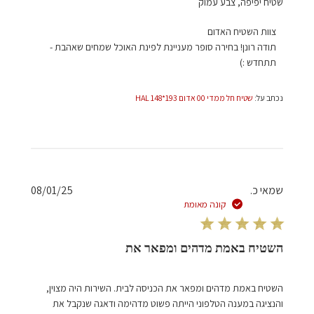
שטיח יפיפה, צבע עמוק
הערות
צוות השטיח האדום
של
תודה רונן! בחירה סופר מעניינת לפינת האוכל שמחים שאהבת - 
בעל
תתחדש :)
חנות
על
נכתב על:
שטיח חל ממדי 00 אדום 193*148 HAL
סקירה
מאת
צוות
השטיח
האדום
בתאריך
תאריך
שמאי כ.
08/01/25
Mon
פרסום
קונה מאומת
Apr
28
2025
השטיח באמת מדהים ומפאר את
השטיח באמת מדהים ומפאר את הכניסה לבית. השירות היה מצוין,
והנציגה במענה הטלפוני הייתה פשוט מדהימה ודאגה שנקבל את