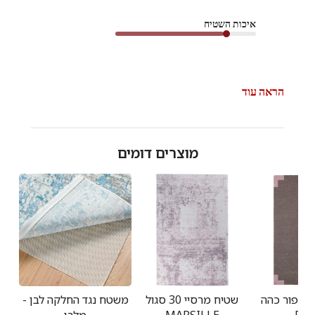
מאת
איכות השטיח
צוות
השטיח
האדום
בתאריך
Wed
הראה עוד
Sep
17
2025
מוצרים דומים
ד אפור כהה
שטיח מרסיי 30 סגול
משטח נגד החלקה לבן -
FO
MARSILLE
מלבן