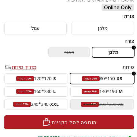
Online Only
צורה
מלבן
עגול
צורה
מלבן
ראנר
מידות
מדריך מידות
120*170
-
S
80*150
-
XS
70% הנחה
70% הנחה
160*230
-
L
140*190
-
M
70% הנחה
70% הנחה
240*340
-
XXL
200*290
-
XL
70% הנחה
70% הנחה
הוספה לסל הקניות