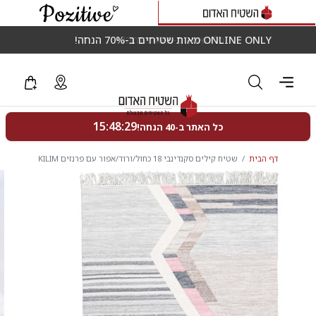
ONLINE ONLY מאות שטיחים ב-70% הנחה!
דף הבית
שטיח קילים סקנדינבי 18 כחול/ורוד/אפור עם פרנזים KILIM