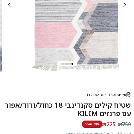
מק״ט:
11718218-80150F
שטיח קילים סקנדינבי 18 כחול/ורוד/אפור
עם פרנזים KILIM
₪225
₪750
70% הנחה
או כ-113 ₪ × 2 תשלומים ללא ריבית