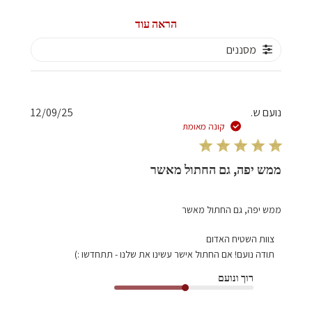
הראה עוד
מסננים
תאריך
נועם ש.
12/09/25
פרסום
קונה מאומת
ממש יפה, גם החתול מאשר
ממש יפה, גם החתול מאשר
הערות
צוות השטיח האדום
של
תודה נועם! אם החתול אישר עשינו את שלנו - תתחדשו :)
בעל
רוך ונועם
חנות
על
סקירה