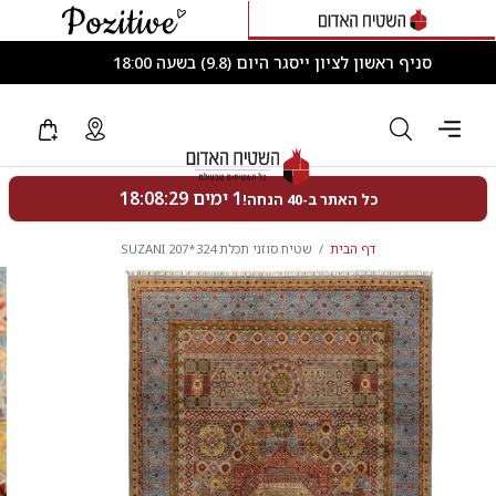
סניף ראשון לציון ייסגר היום (9.8) בשעה 18:00
דף הבית
שטיח סוזני תכלת 324*207 SUZANI