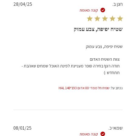
תאריך
רונן ב.
28/04/25
פרסום
קונה מאומת
שטיח יפיפה, צבע עמוק
שטיח יפיפה, צבע עמוק
הערות
צוות השטיח האדום
של
תודה רונן! בחירה סופר מעניינת לפינת האוכל שמחים שאהבת - 
בעל
תתחדש :)
חנות
על
נכתב על:
שטיח חל ממדי 00 אדום 193*148 HAL
סקירה
מאת
צוות
השטיח
האדום
בתאריך
תאריך
שמאי כ.
08/01/25
Mon
פרסום
קונה מאומת
Apr