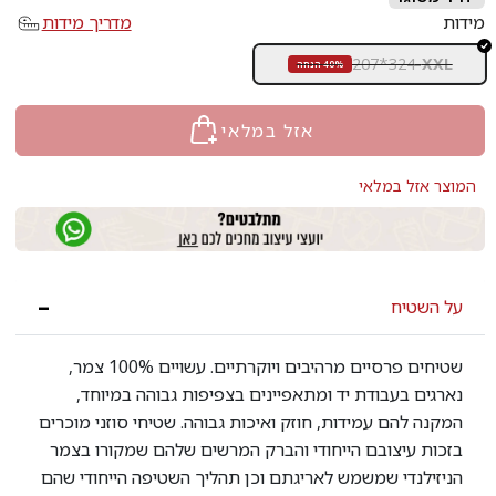
מידות
מדריך מידות
207*324
-
XXL
40% הנחה
אזל במלאי
המוצר אזל במלאי
על השטיח
שטיחים פרסיים מרהיבים ויוקרתיים. עשויים 100% צמר,
נארגים בעבודת יד ומתאפיינים בצפיפות גבוהה במיוחד,
המקנה להם עמידות, חוזק ואיכות גבוהה. שטיחי סוזני מוכרים
בזכות עיצובם הייחודי והברק המרשים שלהם שמקורו בצמר
הניזילנדי שמשמש לאריגתם וכן תהליך השטיפה הייחודי שהם