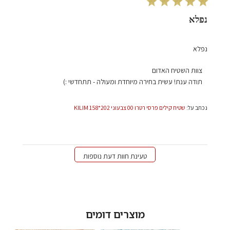
Jan
09
נפלא
2025
נפלא
הערות
צוות השטיח האדום
של
תודה ענת! עשית בחירה מיוחדת ומעולה - תתחדשי :)
בעל
חנות
נכתב על:
שטיח קילים פרסי רטרו 00 צבעוני 202*158 KILIM
על
סקירה
מאת
צוות
השטיח
טעינת חוות דעת נוספות
האדום
בתאריך
Thu
Jan
09
מוצרים דומים
2025