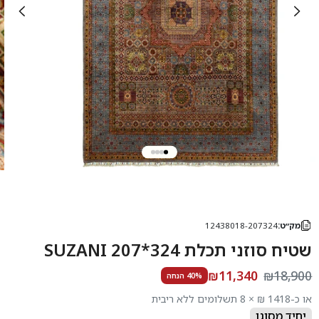
מק״ט:
12438018-207324
שטיח סוזני תכלת 324*207 SUZANI
₪11,340
₪18,900
40% הנחה
או כ-1418 ₪ × 8 תשלומים ללא ריבית
יחיד מסוגו