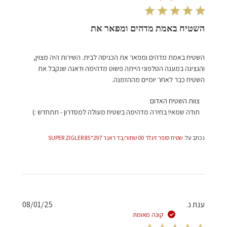
28
2025
השטיח באמת מדהים ומפאר את
השטיח באמת מדהים ומפאר את הכניסה לבית. השירות היה מצוין,
והנציגה במענה הטלפוני הייתה פשוט מדהימה ודאגה שנקבל את
השטיח כבר לאחר יומיים מההזמנה.
הערות
צוות השטיח האדום
של
תודה שמאי! בחירה מדהימה בשטיח מעולה למסדרון - תתחדש :)
בעל
חנות
נכתב על:
שטיח סופר זיגלר 00 שחור/בז' ראנר 297*85 SUPER ZIGLER
על
סקירה
מאת
צוות
השטיח
האדום
תאריך
ענת נ.
08/01/25
בתאריך
פרסום
קונה מאומת
Thu