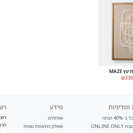
 MAZE
₪330
ומדיניות
מידע
רש
רוצ
40% הנחה
אודותינו
הרש
ONLINE O
שאלון התאמת שטיח